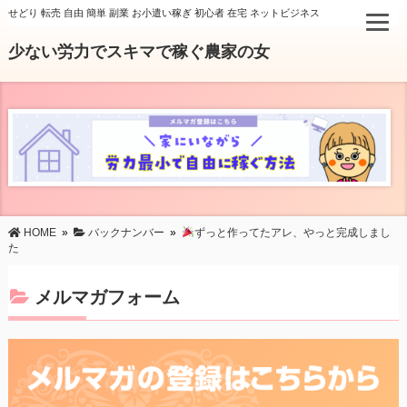
せどり 転売 自由 簡単 副業 お小遣い稼ぎ 初心者 在宅 ネットビジネス
少ない労力でスキマで稼ぐ農家の女
HOME
»
バックナンバー
»
ずっと作ってたアレ、やっと完成しまし
た
メルマガフォーム