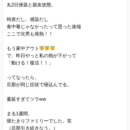
丸2日便器と親友状態。
時差だし、感染だし
食中毒じゃなかったって思った途端
ここで次男も発熱！！
もう家中アウト
で、昨日やっと私の熱が下がって
「動ける！復活！！」
ってなったら、
旦那が同じ症状で寝込んでる。
蔓延すぎてツラww
まる1週間、
寝たきりファミリーでした。笑
（旦那引き続きなう。）