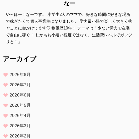
当方は、お客様が当社にご提供いただいた個人情報の照会、修正また
なー
は削除を希望される場合は、
やっほー！なーです。 小学生2人のママで、好きな時間に好きな場所
ご本人であることを確認させていただいたうえで、合理的な範囲です
みやかに 対応させていただきます。
で稼ぎたくて個人事業主になりました。 労力最小限で楽しく大きく稼
ぐことに命かけてます♡ 物販歴10年！ テーマは「少ない労力で在宅
プライバシーに関する意見・苦情・異議申し立てについて
で自由に稼ぐ！ しかもお小遣い程度ではなく、生活費レベルでガッツ
お客様が、当ウェブサイトで掲示した本方針を守っていないと思われ
リと！」
る場合には、お問い合わせを通じて当方にまずご連絡ください。
内容確認後、折り返しメールでの連絡をした後、適切な処理ができる
アーカイブ
よう努めます。
2026年8月
2026年7月
2026年6月
2026年5月
2026年4月
2026年3月
2026年2月