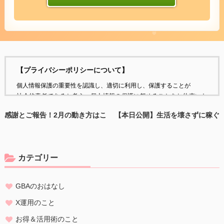
【プライバシーポリシーについて】
個人情報保護の重要性を認識し、適切に利用し、保護することが
社会的責任であると考え、個人情報の保護に努めることをお約束いた
します。
感謝とご報告！2月の動き方はこ
【本日公開】生活を壊さずに稼ぐ
ちら
PC物販の地図を作りました！
個人情報の定義
個人情報とは、個人に関する情報であり、氏名、生年月日、性別、電
話番号、
カテゴリー
電子メールアドレス、職業、勤務先等、特定の個人を識別し得る情報
をいいます。
GBAのおはなし
個人情報の収集・利用
当方は、以下の目的のため、その範囲内においてのみ、個人情報を収
X運用のこと
集・利用いたします。当方による個人情報の収集・利用は、お客様の
お得＆活用術のこと
自発的な提供によるものであり、お客様が個人情報を提供された場合