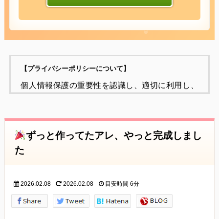
【プライバシーポリシーについて】
個人情報保護の重要性を認識し、適切に利用し、
保護することが
社会的責任であると考え、個人情報の保護に努め
ることをお約束いたします。
ずっと作ってたアレ、やっと完成しまし
個人情報の定義
た
個人情報とは、個人に関する情報であり、氏名、
生年月日、性別、電話番号、
2026.02.08
2026.02.08
目安時間
6分
電子メールアドレス、職業、勤務先等、特定の個
人を識別し得る情報をいいます。
個人情報の収集・利用