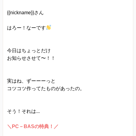
当方は、以下の目的のため、その範囲内において
{{nickname}}さん
のみ、個人情報を収集・利用いたします。当方に
よる個人情報の収集・利用は、お客様の自発的な
はろー！なーです
提供によるものであり、お客様が個人情報を提供
された場合は、当方が本方針に則って個人情報を
今日はちょっとだけ
利用することをお客様が許諾したものとします。
お知らせさせて〜！！
・ご注文された当方の商品をお届けするうえで必
要な業務
・新商品の案内などお客様に有益かつ必要と思わ
実はね、ずーーーっと
れる情報の提供
コツコツ作ってたものがあったの。
・業務遂行上で必要となる当方からの問い合わ
せ、確認、および
そう！それは...
サービス向上のための意見収集
・各種のお問い合わせ対応
＼PC－BASの特典！／
個人情報の第三者提供