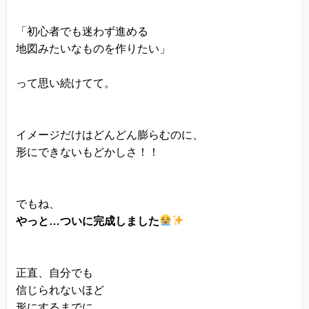
きます。
「初心者でも迷わず進める
プライバシーに関する意見・苦情・異議申し立て
地図みたいなものを作りたい」
について
お客様が、当ウェブサイトで掲示した本方針を守
って思い続けてて。
っていないと思われる場合には、お問い合わせを
通じて当方にまずご連絡ください。
内容確認後、折り返しメールでの連絡をした後、
イメージだけはどんどん膨らむのに、
適切な処理ができるよう努めます。
形にできないもどかしさ！！
でもね、
やっと…ついに完成しました
正直、自分でも
信じられないほど
形にするまでに