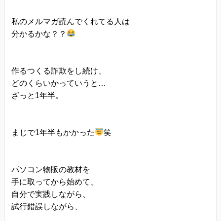
当方は、法令に基づく場合等正当な理由によらな
私のメルマガ読んでくれてる人は
い限り、
分かるかな？？
事前に本人の同意を得ることなく、個人情報を第
三者に開示・提供することはありません。
個人情報の管理
作るつくる詐欺をし続け、
どのくらいかっていうと…
当方は、個人情報の漏洩、滅失、毀損等を防止す
ざっと1年半。
るために、個人情報保護管理責任者を設置し、
十分な安全保護に努め、 また、個人情報を正確
に、また最新なものに保つよう、 お預かりした個
まじで1年半もかかった
笑
人情報の適切な管理を行います。
情報内容の照会、修正または削除
パソコン物販の教材を
当方は、お客様が当社にご提供いただいた個人情
手に取ってから始めて、
報の照会、修正または削除を希望される場合は、
自分で実践しながら、
ご本人であることを確認させていただいたうえ
試行錯誤しながら、
で、合理的な範囲ですみやかに 対応させていただ