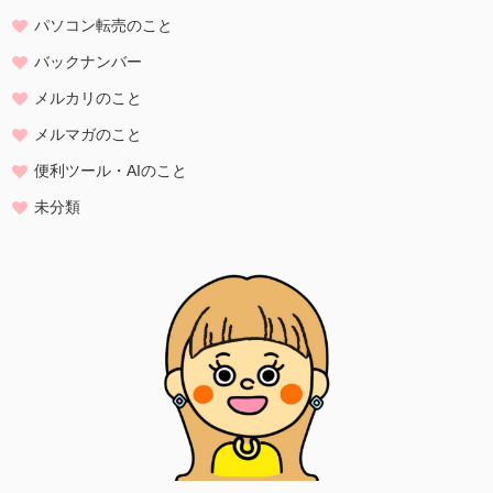
は、当方が本方針に則って個人情報を 利用することをお客様が許諾し
パソコン転売のこと
たものとします。
バックナンバー
・ご注文された当方の商品をお届けするうえで必要な業務
メルカリのこと
・新商品の案内などお客様に有益かつ必要と思われる情報の提供
・業務遂行上で必要となる当方からの問い合わせ、確認、および
メルマガのこと
サービス向上のための意見収集
便利ツール・AIのこと
・各種のお問い合わせ対応
未分類
個人情報の第三者提供
当方は、法令に基づく場合等正当な理由によらない限り、
事前に本人の同意を得ることなく、個人情報を第三者に開示・提供す
ることはありません。
個人情報の管理
当方は、個人情報の漏洩、滅失、毀損等を防止するために、個人情報
保護管理責任者を設置し、
十分な安全保護に努め、 また、個人情報を正確に、また最新なものに
保つよう、 お預かりした個人情報の適切な管理を行います。
情報内容の照会、修正または削除