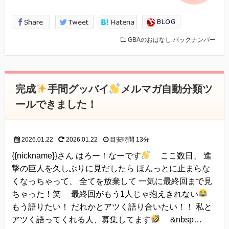
GBAのおはなし
バックナンバー
完成
手間グッバイ
メルマガ自動分類ツ
ールできました！
2026.01.22
2026.01.22
目安時間
13分
{{nickname}}さん はろー！なーです
ここ数日、 進
撃の巨人を久しぶりに見だしたら ほんっとに止まらな
くなっちゃって、 全てを放棄して 一気に最終回まで見
ちゃった！笑 最終回がもう1人じゃ抱えきれない
もう語りたい！ だれかとアツく語り合いたい！！ 私と
アツく語ってくれる人、募集してます
&nbsp…