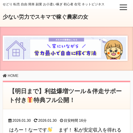
せどり 転売 自由 簡単 副業 お小遣い稼ぎ 初心者 在宅 ネットビジネス
少ない労力でスキマで稼ぐ農家の女
HOME
【明日まで】利益爆増ツール＆伴走サポー
ト付き
特典フル公開！
2026.01.30
2026.01.30
目安時間
16分
はろー！なーです
まず！ 私が安定収入を得れる