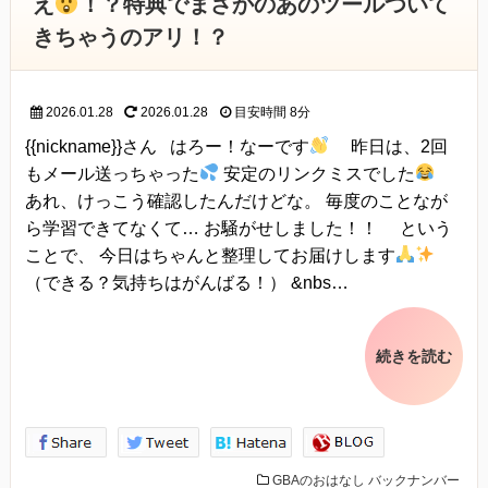
え
！？特典でまさかのあのツールついて
きちゃうのアリ！？
2026.01.28
2026.01.28
目安時間
8分
{{nickname}}さん はろー！なーです
昨日は、2回
もメール送っちゃった
安定のリンクミスでした
あれ、けっこう確認したんだけどな。 毎度のことなが
ら学習できてなくて… お騒がせしました！！ という
ことで、 今日はちゃんと整理してお届けします
（できる？気持ちはがんばる！） &nbs…
続きを読む
GBAのおはなし
バックナンバー