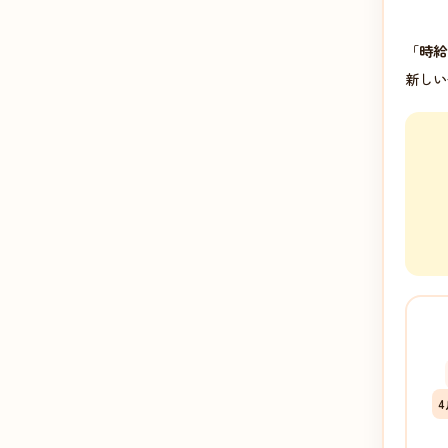
「
時給
新しい
4