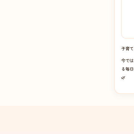
子育て
今では
る毎日
🌿