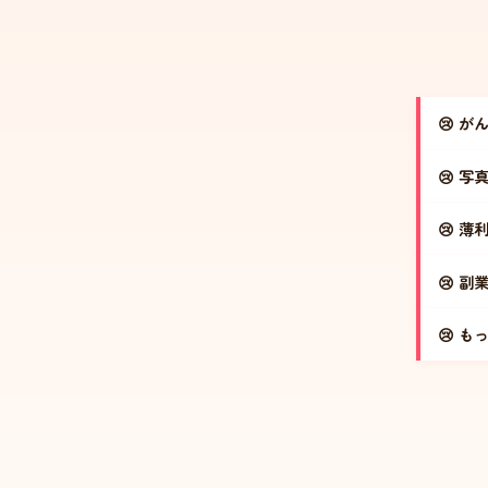
が
写
薄
副
も