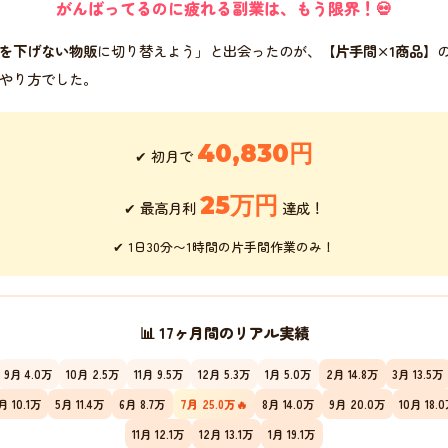
がんばってるのに疲れる副業は、もう限界！💀
を下げない物販
に切り替えよう」と出会ったのが、
【片手間×1商品】
やり方でした。
40,830円
✔ 初月で
25万円
✔ 最高月利
達成！
✔ 1日30分〜1時間の片手間作業のみ！
📊 17ヶ月間のリアル実績
9月 4.0万
10月 2.5万
11月 9.5万
12月 5.3万
1月 5.0万
2月 14.8万
3月 13.5万
月 10.1万
5月 11.4万
6月 8.7万
7月 25.0万🔥
8月 14.0万
9月 20.0万
10月 18.
11月 12.1万
12月 13.1万
1月 19.1万