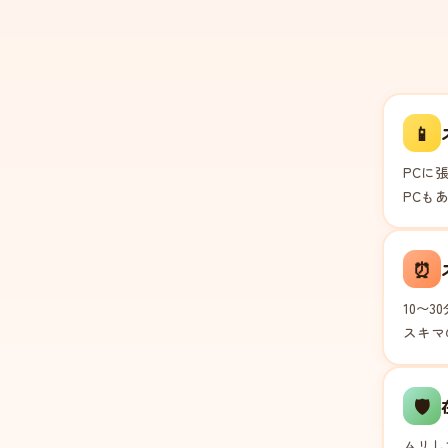
📱
PCに
PCも
⏰
10〜
スキマ
🛡️
ムリし