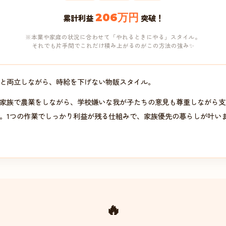
206万円
累計利益
突破！
※本業や家庭の状況に合わせて「やれるときにやる」スタイル。
それでも片手間でこれだけ積み上がるのがこの方法の強み✨
と両立しながら、時給を下げない物販スタイル。
家族で農業をしながら、学校嫌いな我が子たちの意見も尊重しながら支
。1つの作業でしっかり利益が残る仕組みで、家族優先の暮らしが叶い
🔥