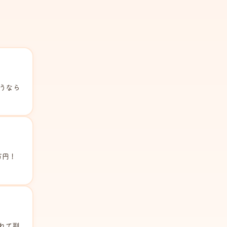
狙うなら
万円！
れて副