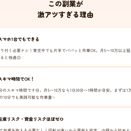
この副業が
激アツすぎる理由
スマホ1台でもできる
張り付く必要ナシ！育児中でも片手でパパッと作業OK。月5〜10万以上
あると快適◎
スキマ時間でOK！
30分のスキマ時間で十分。月5〜10万なら1日30分〜1時間が目安。まずは1
の10分でも実践可能な作業量✨
在庫リスク・資金リスクほぼゼロ
て在庫を抱える必要なし！回転が速いから資金も安定。少額から始めら