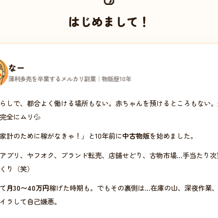
はじめまして！
なー
薄利多売を卒業するメルカリ副業｜物販歴10年
らしで、都合よく働ける場所もない。赤ちゃんを預けるところもない。
完全にムリ💦
家計のために稼がなきゃ！」と10年前に
中古物販
を始めました。
アプリ、ヤフオク、ブランド転売、店舗せどり、古物市場…手当たり次
くり（笑）
て
月30〜40万円
稼げた時期も。でもその裏側は…在庫の山、深夜作業
イラして自己嫌悪。