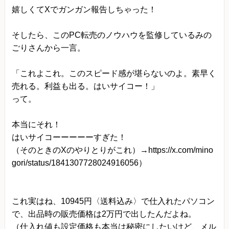
嬉しくてXでガンガン報告しちゃった！
当方は、法令に基づく場合等正当な理由によらな
い限り、
そしたら、このPC転売のノウハウを監修しているみの
事前に本人の同意を得ることなく、個人情報を第
ごりさんから一言。
三者に開示・提供することはありません。
個人情報の管理
「これよこれ。このスピード感が堪らないのよ。素早く
売れる。利益も出る。はいサイコー！」
当方は、個人情報の漏洩、滅失、毀損等を防止す
って。
るために、個人情報保護管理責任者を設置し、
十分な安全保護に努め、 また、個人情報を正確
本当にそれ！
に、また最新なものに保つよう、 お預かりした個
はいサイコーーーーーすぎた！
人情報の適切な管理を行います。
（そのときのXのやりとりがこれ）→https://x.com/mino
gori/status/1841307728024916056）
情報内容の照会、修正または削除
当方は、お客様が当社にご提供いただいた個人情
報の照会、修正または削除を希望される場合は、
これ実はね、10945円〈送料込み〉で仕入れたパソコン
ご本人であることを確認させていただいたうえ
で、出品時の販売価格は2万円で出したんだよね。
で、合理的な範囲ですみやかに 対応させていただ
（仕入れ値も設定価格も本当は秘密にしたいけど、メル