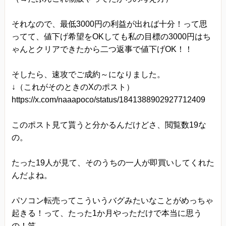
それなので、最低3000円の利益が出れば十分！って思
ってて、値下げ希望をOKしても私の目標の3000円はち
ゃんとクリアできたから二つ返事で値下げOK！！
そしたら、速攻でご成約～になりました。
↓（これがそのときのXのポスト）
https://x.com/naaapoco/status/1841388902927712409
このポスト見て貰うと分かるんだけどさ、閲覧数19な
の。
たった19人が見て、そのうちの一人が即買いしてくれた
んだよね。
パソコン転売ってこういうバグみたいなことがめっちゃ
起きる！って、たった1か月やっただけで本当に思う
の！笑