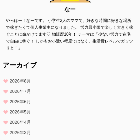
情報内容の照会、修正または削除
当方は、お客様が当社にご提供いただいた個人情報の照会、修正また
なー
は削除を希望される場合は、
やっほー！なーです。 小学生2人のママで、好きな時間に好きな場所
ご本人であることを確認させていただいたうえで、合理的な範囲です
みやかに 対応させていただきます。
で稼ぎたくて個人事業主になりました。 労力最小限で楽しく大きく稼
ぐことに命かけてます♡ 物販歴10年！ テーマは「少ない労力で在宅
プライバシーに関する意見・苦情・異議申し立てについて
で自由に稼ぐ！ しかもお小遣い程度ではなく、生活費レベルでガッツ
お客様が、当ウェブサイトで掲示した本方針を守っていないと思われ
リと！」
る場合には、お問い合わせを通じて当方にまずご連絡ください。
内容確認後、折り返しメールでの連絡をした後、適切な処理ができる
アーカイブ
よう努めます。
2026年8月
2026年7月
2026年6月
2026年5月
2026年4月
2026年3月