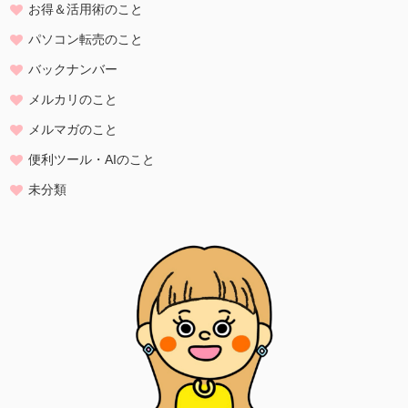
お得＆活用術のこと
自発的な提供によるものであり、お客様が個人情報を提供された場合
は、当方が本方針に則って個人情報を 利用することをお客様が許諾し
パソコン転売のこと
たものとします。
バックナンバー
・ご注文された当方の商品をお届けするうえで必要な業務
メルカリのこと
・新商品の案内などお客様に有益かつ必要と思われる情報の提供
・業務遂行上で必要となる当方からの問い合わせ、確認、および
メルマガのこと
サービス向上のための意見収集
便利ツール・AIのこと
・各種のお問い合わせ対応
未分類
個人情報の第三者提供
当方は、法令に基づく場合等正当な理由によらない限り、
事前に本人の同意を得ることなく、個人情報を第三者に開示・提供す
ることはありません。
個人情報の管理
当方は、個人情報の漏洩、滅失、毀損等を防止するために、個人情報
保護管理責任者を設置し、
十分な安全保護に努め、 また、個人情報を正確に、また最新なものに
保つよう、 お預かりした個人情報の適切な管理を行います。