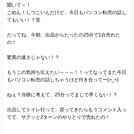
聞いて～！
当方は、以下の目的のため、その範囲内において
ごめん！しつこいんだけど、今日もパソコン転売の話し
のみ、個人情報を収集・利用いたします。当方に
てもいい！？笑
よる個人情報の収集・利用は、お客様の自発的な
提供によるものであり、お客様が個人情報を提供
だってね、今朝、出品からたったの25分で1台売れた
された場合は、当方が本方針に則って個人情報を
の！
利用することをお客様が許諾したものとします。
驚異の速さじゃない！？
・ご注文された当方の商品をお届けするうえで必
要な業務
もうこの気持ち伝えたい～～～！！ってなってまた今日
・新商品の案内などお客様に有益かつ必要と思わ
もパソコン転売の話しちゃうけど付き合ってー(>_<)
れる情報の提供
ねぇ？冷静に考えて、25分ってまじで早くない！？
・業務遂行上で必要となる当方からの問い合わ
せ、確認、および
出品してトイレ行って、戻ってきたらもうコメント入っ
サービス向上のための意見収集
てて、サクッと2ターンのやりとりで売れたの！
・各種のお問い合わせ対応
個人情報の第三者提供