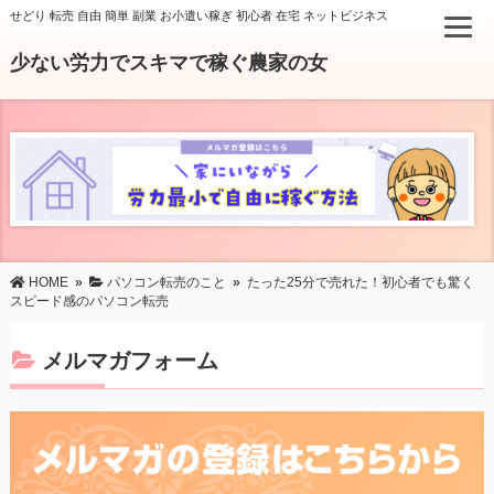
せどり 転売 自由 簡単 副業 お小遣い稼ぎ 初心者 在宅 ネットビジネス
少ない労力でスキマで稼ぐ農家の女
HOME
»
パソコン転売のこと
»
たった25分で売れた！初心者でも驚く
スピード感のパソコン転売
メルマガフォーム