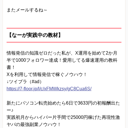
またメールするね～
【なーが実践中の教材】
情報発信の知識ゼロだった私が、X運用を始めて2か月
半で1000フォロワー達成！愛用してる爆速運用の教科
書！
Xを利用して情報発信で稼ぐノウハウ！
↓ツイブラ（#ad）
https://7-floor.jp/l/c/xFMWkzsy/gC8Cua6S/
新たにパソコン転売始めたら6日で3633円の初報酬出た
ー♪
実践初月からハイパー片手間で25000円稼げた再現性激
ヤバの最強副業ノウハウ！