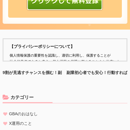
【プライバシーポリシーについて】
個人情報保護の重要性を認識し、適切に利用し、保護することが
社会的責任であると考え、個人情報の保護に努めることをお約束いた
します。
9割が見逃すチャンスを掴む！副
副業初心者でも安心！行動すれば
業初心者でも安心のパソコン転売
結果が出る『おうち稼ぎ』の方法
個人情報の定義
個人情報とは、個人に関する情報であり、氏名、生年月日、性別、電
話番号、
カテゴリー
電子メールアドレス、職業、勤務先等、特定の個人を識別し得る情報
をいいます。
GBAのおはなし
個人情報の収集・利用
当方は、以下の目的のため、その範囲内においてのみ、個人情報を収
X運用のこと
集・利用いたします。当方による個人情報の収集・利用は、お客様の