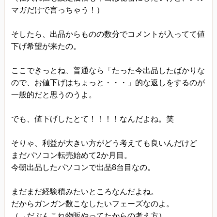
きます。
マガだけで言っちゃう！）
プライバシーに関する意見・苦情・異議申し立て
そしたら、出品からものの数分でコメントが入ってて値
について
下げ希望が来たの。
お客様が、当ウェブサイトで掲示した本方針を守
っていないと思われる場合には、お問い合わせを
ここできっとね、普通なら「たった今出品したばかりな
通じて当方にまずご連絡ください。
ので、お値下げはちょっと・・・」的な返しをするのが
内容確認後、折り返しメールでの連絡をした後、
一般的だと思うのうよ。
適切な処理ができるよう努めます。
でも、値下げしたとて！！！！なんだよね。笑
そりゃ、利益が大きい方がどう考えても良いんだけど
まだパソコン転売始めて2か月目。
今朝出品したパソコンで出品8台目なの。
まだまだ経験積みたいところなんだよね。
だからガンガン数こなしたいフェーズなのよ。
（→だぶんこれ物販やってたからの考え方）