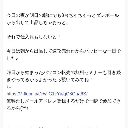
今日の夜か明日の朝にでも3台ちゃちゃっとダンボール
から出して出品しちゃおっと。
それで仕入れもしないと！
今日は朝から出品して速攻売れたからハッピーな一日で
した♪
昨日から始まったパソコン転売の無料セミナーも引き続
きやってるからよかったら覗いてみてね！
↓↓
https://7-floor.jp/l/c/yIlG1cYu/gC8Cua6S/
無料だしメールアドレス登録するだけで一瞬で参加でき
るから(^^♪