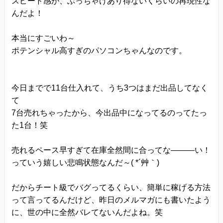
スピード感が、ぶっちゃけあり得ないくらいの再現性な
んだよ！
本当にすごいわ～
ポテンシャル高すぎのパソコンちゃんなのです。
今日までで11台仕入れて、うち3つはまだ出品してなく
て
7台売れちゃったから、今出品中になってるのってたっ
た1台！笑
売れるペース早すぎて在庫全然間に合ってな―――い！
っていう嬉しい悲鳴状態なんだ～( *´艸｀)
だからチート級でバグってるくらい、簡単に稼げる方法
って言ってるんだけど、昨日のメルマガにも書いたよう
に、世の中に全然バレてないんだよね。笑