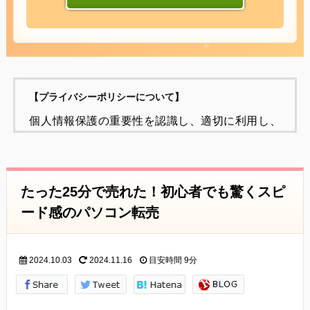
【プライバシーポリシーについて】
個人情報保護の重要性を認識し、適切に利用し、
保護することが
社会的責任であると考え、個人情報の保護に努め
ることをお約束いたします。
たった25分で売れた！初心者でも驚くスピ
個人情報の定義
ード感のパソコン転売
個人情報とは、個人に関する情報であり、氏名、
生年月日、性別、電話番号、
2024.10.03
2024.11.16
目安時間
9分
電子メールアドレス、職業、勤務先等、特定の個
人を識別し得る情報をいいます。
個人情報の収集・利用