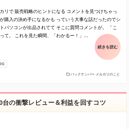
の照会、修正または削除を希望される場合は、
カリで 販売戦略のヒントになる コメントを見つけちゃっ
理的な範囲ですみやかに 対応させていただきます。
れが購入の決め手になるかも っていう大事な話だったのでシ
トパソコンが出品されてて そこに質問コメントが。 「こ
ついて
ていないと思われる場合には、お問い合わせを通じて当方にまずご連絡く
って。 これを見た瞬間、「わかるー！」…
切な処理ができるよう努めます。
続きを読む
バックナンバー
メルカリのこと
0台の衝撃レビュー＆利益を回すコツ