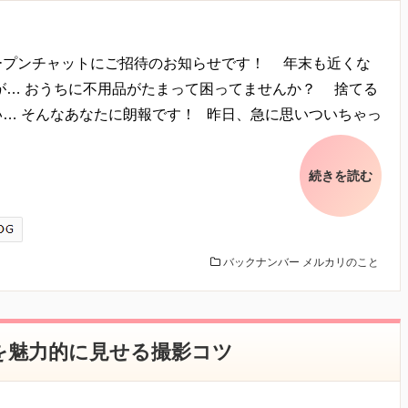
を識別し得る情報をいいます。
み、個人情報を収集・利用いたします。当方による個人情報の収集・利用
オープンチャットにご招待のお知らせです！ 年末も近くな
様が個人情報を提供された場合は、当方が本方針に則って個人情報を 利用
すが… おうちに不用品がたまって困ってませんか？ 捨てる
い… そんなあなたに朗報です！ 昨日、急に思いついちゃっ
な業務
る情報の提供
確認、および
続きを読む
バックナンバー
メルカリのこと
限り、
者に開示・提供することはありません。
ために、個人情報保護管理責任者を設置し、
を魅力的に見せる撮影コツ
また最新なものに保つよう、 お預かりした個人情報の適切な管理を行いま