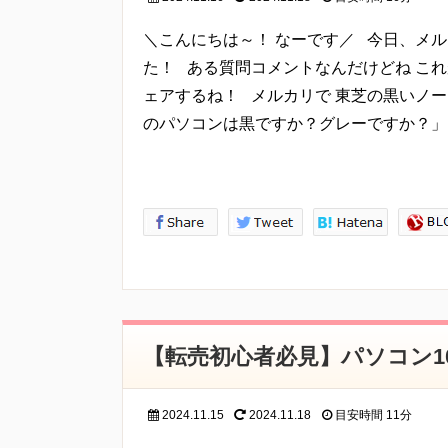
情報内容の照会、修正または削除
当方は、お客様が当社にご提供いただいた個人情報
＼こんにちは～！ なーです／ 今日、メル
ご本人であることを確認させていただいたうえで、合
た！ ある質問コメントなんだけどね こ
ェアするね！ メルカリで 東芝の黒いノー
プライバシーに関する意見・苦情・異議申し立てに
お客様が、当ウェブサイトで掲示した本方針を守っ
のパソコンは黒ですか？グレーですか？」
ださい。
内容確認後、折り返しメールでの連絡をした後、適
【転売初心者必見】パソコン1
2024.11.15
2024.11.18
目安時間
11分