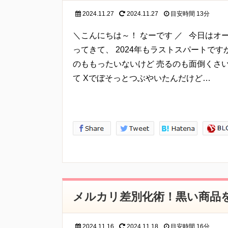
電子メールアドレス、職業、勤務先等、特定の個人
2024.11.27
2024.11.27
目安時間
13分
個人情報の収集・利用
当方は、以下の目的のため、その範囲内においての
＼こんにちは～！ なーです ／ 今日は
は、お客様の自発的な提供によるものであり、お客
ってきて、 2024年もラストスパートで
することをお客様が許諾したものとします。
のももったいないけど 売るのも面倒くさ
・ご注文された当方の商品をお届けするうえで必要
て Xでぼそっとつぶやいたんだけど…
・新商品の案内などお客様に有益かつ必要と思われ
・業務遂行上で必要となる当方からの問い合わせ、
サービス向上のための意見収集
・各種のお問い合わせ対応
個人情報の第三者提供
当方は、法令に基づく場合等正当な理由によらない
事前に本人の同意を得ることなく、個人情報を第三
個人情報の管理
当方は、個人情報の漏洩、滅失、毀損等を防止する
メルカリ差別化術！黒い商品
十分な安全保護に努め、 また、個人情報を正確に、
す。
2024.11.16
2024.11.18
目安時間
16分