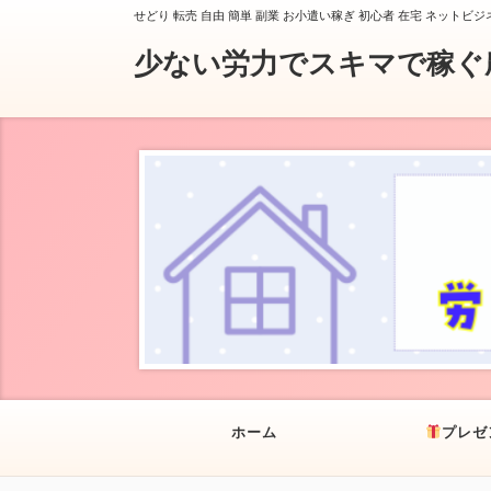
せどり 転売 自由 簡単 副業 お小遣い稼ぎ 初心者 在宅 ネットビジ
少ない労力でスキマで稼ぐ
ホーム
プレゼ