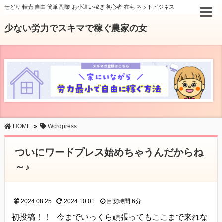
せどり 転売 自由 簡単 副業 お小遣い稼ぎ 初心者 在宅 ネットビジネス
少ない労力でスキマで稼ぐ農家の女
HOME
»
Wordpress
ついにワードプレス始めちゃうんだからね
～♪
2024.08.25
2024.10.01
目安時間
6分
初投稿！！ 今までいっくら頑張ってもここまで来れな