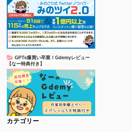
GPTs爆買い卒業！Gdemyレビュー
【なー特典付き】
カテゴリー