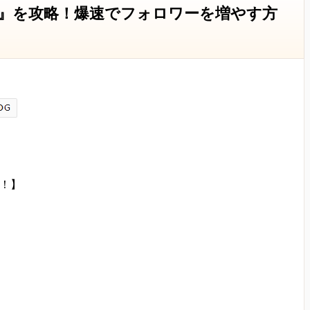
り、氏名、生年月日、性別、電話番号、
i2』を攻略！爆速でフォロワーを増やす方
、特定の個人を識別し得る情報をいいます。
内においてのみ、個人情報を収集・利用いたします。
お客様の自発的な提供によるものであり、お客様が個
方針に則って個人情報を 利用することをお客様が許諾
るうえで必要な業務
必要と思われる情報の提供
誕！】
問い合わせ、確認、および
由によらない限り、
人情報を第三者に開示・提供することはありません。