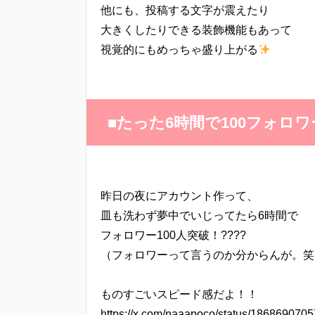
他にも、投稿する文字が震えたり
大きくしたりできる装飾機能もあって
視覚的にもめっちゃ盛り上がる
■たった6時間で100フォロ
昨日の夜にアカウント作って、
皿も洗わず夢中でいじってたら6時間で
フォロワー100人突破！????
（フォロワーって言うのか分からんが。笑
ものすごいスピード感だよ！！
https://x.com/naaapoco/status/18686907