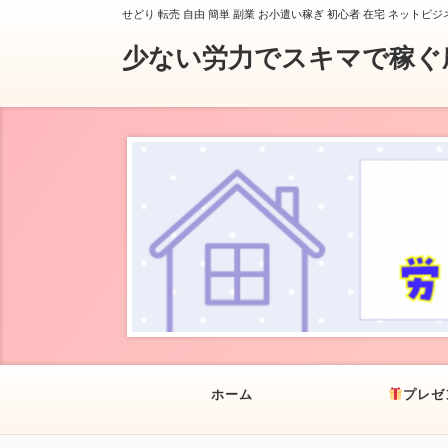
せどり 転売 自由 簡単 副業 お小遣い稼ぎ 初心者 在宅 ネットビジ
少ない労力でスキマで稼ぐ
ホーム
プレゼ