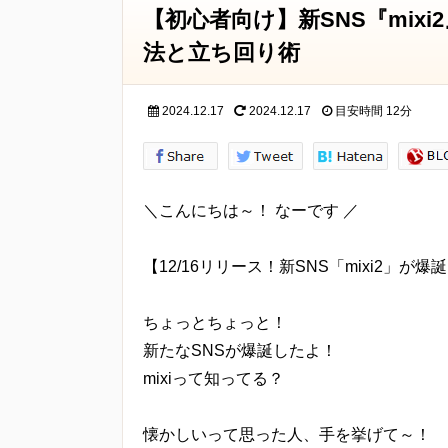
個人情報とは、個人に関する情報であ
【初心者向け】新SNS『mix
電子メールアドレス、職業、勤務先等
法と立ち回り術
個人情報の収集・利用
当方は、以下の目的のため、その範囲
2024.12.17
2024.12.17
目安時間
12分
当方による個人情報の収集・利用は、
人情報を提供された場合は、当方が本
したものとします。
＼こんにちは～！ なーです ／
・ご注文された当方の商品をお届けす
・新商品の案内などお客様に有益かつ
【12/16リリース！新SNS「mixi2」が爆
・業務遂行上で必要となる当方からの
サービス向上のための意見収集
ちょっとちょっと！
・各種のお問い合わせ対応
新たなSNSが爆誕したよ！
個人情報の第三者提供
mixiって知ってる？
当方は、法令に基づく場合等正当な理
事前に本人の同意を得ることなく、個
懐かしいって思った人、手を挙げて～！