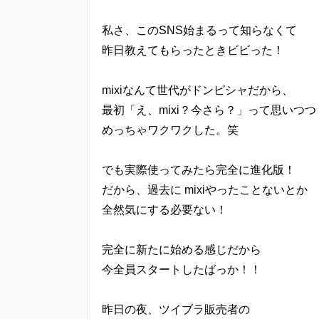
個人情報の管理
私さ、このSNS始まるって知らなくて
当方は、個人情報の漏洩、滅失、毀損
昨日教えてもらったときビビった！
し、
十分な安全保護に努め、 また、個人
mixiなんて世代がドンピシャだから、
した個人情報の適切な管理を行います
最初「え、mixi？今さら？」って思いつつ
情報内容の照会、修正または削除
めっちゃワクワクした。笑
当方は、お客様が当社にご提供いただ
合は、
でも実際使ってみたら完全に進化版！
ご本人であることを確認させていただ
だから、過去に mixiやったことないとか
ただきます。
全然気にする必要ない！
プライバシーに関する意見・苦情・異
お客様が、当ウェブサイトで掲示した
完全に新たに始める感じだから
わせを通じて当方にまずご連絡くださ
今全員スタートしたばっか！！
内容確認後、折り返しメールでの連絡
昨日の夜、ツイブラ販売者の