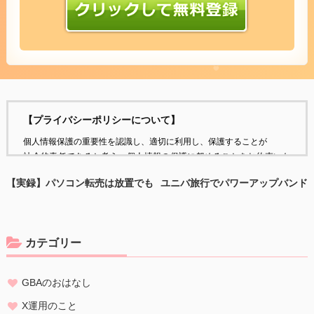
【プライバシーポリシーについて】
個人情報保護の重要性を認識し、適切に利用し、保護することが
社会的責任であると考え、個人情報の保護に努めることをお約束いた
します。
【実録】パソコン転売は放置でも
ユニバ旅行でパワーアップバンド
稼げる？出品ゼロでも月10万円達
を安く手に入れる方法｜メルカリ
個人情報の定義
成したリアルな仕組みと実態を公
活用で1万円が実質ゼロ円に
個人情報とは、個人に関する情報であり、氏名、生年月日、性別、電
開！
話番号、
カテゴリー
電子メールアドレス、職業、勤務先等、特定の個人を識別し得る情報
をいいます。
GBAのおはなし
個人情報の収集・利用
当方は、以下の目的のため、その範囲内においてのみ、個人情報を収
X運用のこと