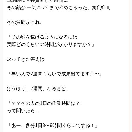
塾講師に直接質問した瞬間に、
きます。
その熱が 一気に-7℃まで冷めちゃった。笑(ﾟдﾟlll)
プライバシーに関する意見・苦情・異議申し立て
その質問がこれ。
について
お客様が、当ウェブサイトで掲示した本方針を守
「その額を稼げるようになるには
っていないと思われる場合には、お問い合わせを
実際どのくらいの時間がかかりますか？」
通じて当方にまずご連絡ください。
内容確認後、折り返しメールでの連絡をした後、
返ってきた答えは
適切な処理ができるよう努めます。
「早い人で2週間くらいで成果出てますよ〜」
ほうほう、2週間。なるほど。
「で？その人の1日の作業時間は？」
って聞いたら…
「あー、多分1日8〜9時間くらいですね！」