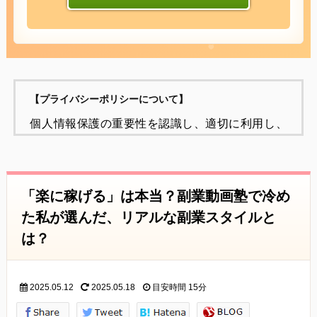
【プライバシーポリシーについて】
個人情報保護の重要性を認識し、適切に利用し、
保護することが
社会的責任であると考え、個人情報の保護に努め
ることをお約束いたします。
「楽に稼げる」は本当？副業動画塾で冷め
個人情報の定義
た私が選んだ、リアルな副業スタイルと
個人情報とは、個人に関する情報であり、氏名、
は？
生年月日、性別、電話番号、
電子メールアドレス、職業、勤務先等、特定の個
2025.05.12
2025.05.18
目安時間
15分
人を識別し得る情報をいいます。
個人情報の収集・利用