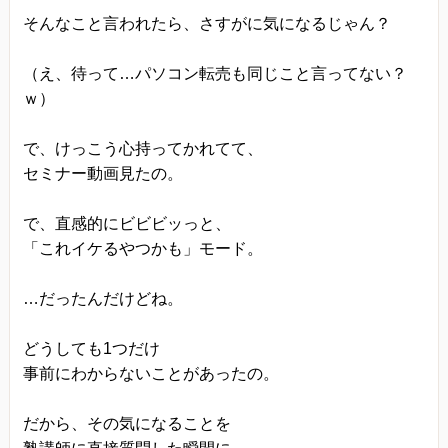
当方は、法令に基づく場合等正当な理由によらな
そんなこと言われたら、さすがに気になるじゃん？
い限り、
（え、待って…パソコン転売も同じこと言ってない？
事前に本人の同意を得ることなく、個人情報を第
ｗ）
三者に開示・提供することはありません。
個人情報の管理
で、けっこう心持ってかれてて、
当方は、個人情報の漏洩、滅失、毀損等を防止す
セミナー動画見たの。
るために、個人情報保護管理責任者を設置し、
で、直感的にビビビッっと、
十分な安全保護に努め、 また、個人情報を正確
「これイケるやつかも」モード。
に、また最新なものに保つよう、 お預かりした個
人情報の適切な管理を行います。
…だったんだけどね。
情報内容の照会、修正または削除
当方は、お客様が当社にご提供いただいた個人情
どうしても1つだけ
事前にわからないことがあったの。
報の照会、修正または削除を希望される場合は、
ご本人であることを確認させていただいたうえ
だから、その気になることを
で、合理的な範囲ですみやかに 対応させていただ