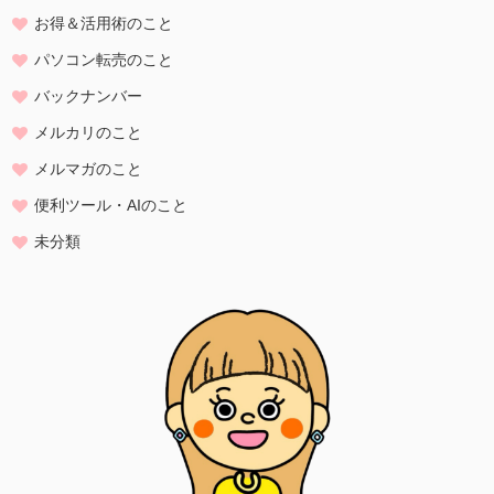
集・利用いたします。当方による個人情報の収集・利用は、お客様の
お得＆活用術のこと
自発的な提供によるものであり、お客様が個人情報を提供された場合
は、当方が本方針に則って個人情報を 利用することをお客様が許諾し
パソコン転売のこと
たものとします。
バックナンバー
・ご注文された当方の商品をお届けするうえで必要な業務
メルカリのこと
・新商品の案内などお客様に有益かつ必要と思われる情報の提供
・業務遂行上で必要となる当方からの問い合わせ、確認、および
メルマガのこと
サービス向上のための意見収集
便利ツール・AIのこと
・各種のお問い合わせ対応
未分類
個人情報の第三者提供
当方は、法令に基づく場合等正当な理由によらない限り、
事前に本人の同意を得ることなく、個人情報を第三者に開示・提供す
ることはありません。
個人情報の管理
当方は、個人情報の漏洩、滅失、毀損等を防止するために、個人情報
保護管理責任者を設置し、
十分な安全保護に努め、 また、個人情報を正確に、また最新なものに
保つよう、 お預かりした個人情報の適切な管理を行います。