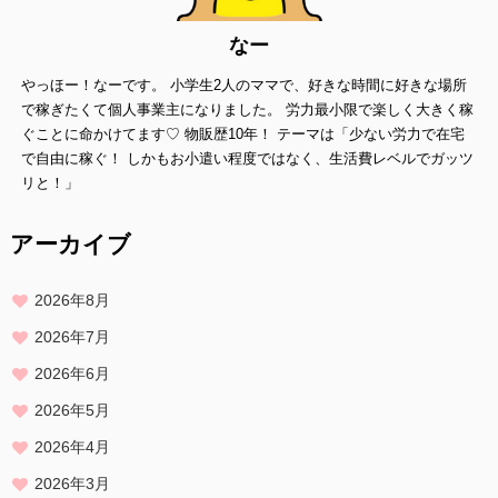
情報内容の照会、修正または削除
当方は、お客様が当社にご提供いただいた個人情報の照会、修正また
なー
は削除を希望される場合は、
やっほー！なーです。 小学生2人のママで、好きな時間に好きな場所
ご本人であることを確認させていただいたうえで、合理的な範囲です
みやかに 対応させていただきます。
で稼ぎたくて個人事業主になりました。 労力最小限で楽しく大きく稼
ぐことに命かけてます♡ 物販歴10年！ テーマは「少ない労力で在宅
プライバシーに関する意見・苦情・異議申し立てについて
で自由に稼ぐ！ しかもお小遣い程度ではなく、生活費レベルでガッツ
お客様が、当ウェブサイトで掲示した本方針を守っていないと思われ
リと！」
る場合には、お問い合わせを通じて当方にまずご連絡ください。
内容確認後、折り返しメールでの連絡をした後、適切な処理ができる
アーカイブ
よう努めます。
2026年8月
2026年7月
2026年6月
2026年5月
2026年4月
2026年3月