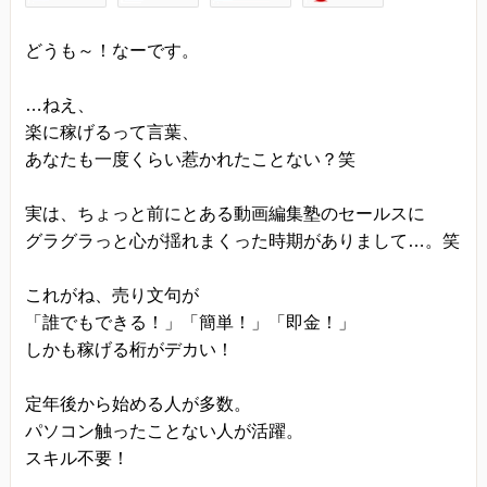
当方は、以下の目的のため、その範囲内において
どうも～！なーです。
のみ、個人情報を収集・利用いたします。当方に
よる個人情報の収集・利用は、お客様の自発的な
…ねえ、
提供によるものであり、お客様が個人情報を提供
楽に稼げるって言葉、
された場合は、当方が本方針に則って個人情報を
あなたも一度くらい惹かれたことない？笑
利用することをお客様が許諾したものとします。
実は、ちょっと前にとある動画編集塾のセールスに
・ご注文された当方の商品をお届けするうえで必
グラグラっと心が揺れまくった時期がありまして…。笑
要な業務
・新商品の案内などお客様に有益かつ必要と思わ
これがね、売り文句が
れる情報の提供
「誰でもできる！」「簡単！」「即金！」
・業務遂行上で必要となる当方からの問い合わ
しかも稼げる桁がデカい！
せ、確認、および
定年後から始める人が多数。
サービス向上のための意見収集
パソコン触ったことない人が活躍。
・各種のお問い合わせ対応
スキル不要！
個人情報の第三者提供