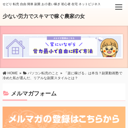
せどり 転売 自由 簡単 副業 お小遣い稼ぎ 初心者 在宅 ネットビジネス
少ない労力でスキマで稼ぐ農家の女
HOME
»
パソコン転売のこと
»
「楽に稼げる」は本当？副業動画塾で
冷めた私が選んだ、リアルな副業スタイルとは？
メルマガフォーム