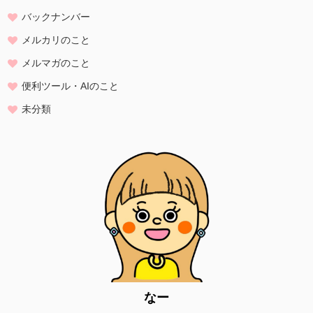
たものとします。
バックナンバー
・ご注文された当方の商品をお届けするうえで必要な業務
メルカリのこと
・新商品の案内などお客様に有益かつ必要と思われる情報の提供
・業務遂行上で必要となる当方からの問い合わせ、確認、および
メルマガのこと
サービス向上のための意見収集
便利ツール・AIのこと
・各種のお問い合わせ対応
未分類
個人情報の第三者提供
当方は、法令に基づく場合等正当な理由によらない限り、
事前に本人の同意を得ることなく、個人情報を第三者に開示・提供す
ることはありません。
個人情報の管理
当方は、個人情報の漏洩、滅失、毀損等を防止するために、個人情報
保護管理責任者を設置し、
十分な安全保護に努め、 また、個人情報を正確に、また最新なものに
保つよう、 お預かりした個人情報の適切な管理を行います。
情報内容の照会、修正または削除
当方は、お客様が当社にご提供いただいた個人情報の照会、修正また
なー
は削除を希望される場合は、