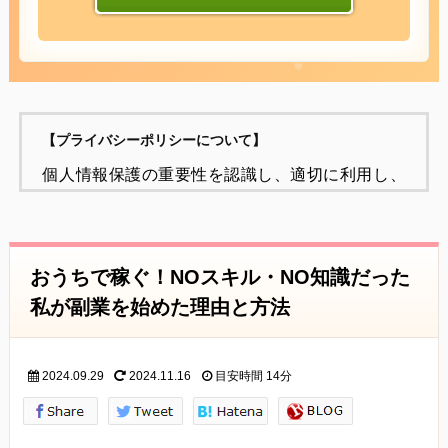
【プライバシーポリシーについて】
個人情報保護の重要性を認識し、適切に利用し、
保護することが
社会的責任であると考え、個人情報の保護に努め
ることをお約束いたします。
おうちで稼ぐ！NOスキル・NO知識だった
個人情報の定義
私が副業を始めた理由と方法
個人情報とは、個人に関する情報であり、氏名、
生年月日、性別、電話番号、
2024.09.29
2024.11.16
目安時間
14分
電子メールアドレス、職業、勤務先等、特定の個
人を識別し得る情報をいいます。
個人情報の収集・利用