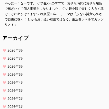
やっほー！なーです。 小学生2人のママで、好きな時間に好きな場所
ご本人であることを確認させていただいたうえで、合理的な範囲です
みやかに 対応させていただきます。
で稼ぎたくて個人事業主になりました。 労力最小限で楽しく大きく稼
ぐことに命かけてます♡ 物販歴10年！ テーマは「少ない労力で在宅
プライバシーに関する意見・苦情・異議申し立てについて
で自由に稼ぐ！ しかもお小遣い程度ではなく、生活費レベルでガッツ
お客様が、当ウェブサイトで掲示した本方針を守っていないと思われ
リと！」
る場合には、お問い合わせを通じて当方にまずご連絡ください。
内容確認後、折り返しメールでの連絡をした後、適切な処理ができる
アーカイブ
よう努めます。
2026年8月
2026年7月
2026年6月
2026年5月
2026年4月
2026年3月
2026年2月
2026年1月