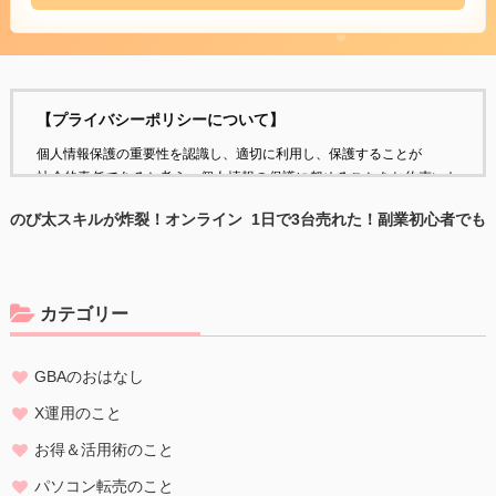
【プライバシーポリシーについて】
個人情報保護の重要性を認識し、適切に利用し、保護することが
社会的責任であると考え、個人情報の保護に努めることをお約束いた
します。
のび太スキルが炸裂！オンライン
1日で3台売れた！副業初心者でも
勉強会で寝落ちの悲劇
稼げるパソコン転売の魅力
個人情報の定義
個人情報とは、個人に関する情報であり、氏名、生年月日、性別、電
話番号、
カテゴリー
電子メールアドレス、職業、勤務先等、特定の個人を識別し得る情報
をいいます。
GBAのおはなし
個人情報の収集・利用
当方は、以下の目的のため、その範囲内においてのみ、個人情報を収
X運用のこと
集・利用いたします。当方による個人情報の収集・利用は、お客様の
お得＆活用術のこと
自発的な提供によるものであり、お客様が個人情報を提供された場合
は、当方が本方針に則って個人情報を 利用することをお客様が許諾し
パソコン転売のこと