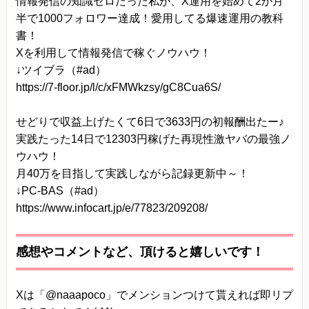
情報発信の知識ゼロだった私が、X運用を始めて2か月
半で1000フォロワー達成！愛用してる爆速運用の教科
書！
Xを利用して情報発信で稼ぐノウハウ！
↓ツイブラ（#ad）
https://7-floor.jp/l/c/xFMWkzsy/gC8Cua6S/
せどりで収益上げたくて6日で3633円の初報酬出たー♪
実践たった14日で12303円稼げた再現性激ヤバの最強ノ
ウハウ！
月40万を目指して実践しながら記録更新中～！
↓PC-BAS（#ad）
https://www.infocart.jp/e/77823/209208/
感想やコメントなど、頂けると嬉しいです！
Xは「@naaapoco」でメンションつけて貰えれば即リプ