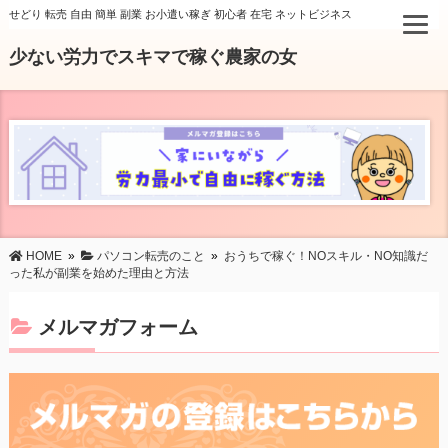
せどり 転売 自由 簡単 副業 お小遣い稼ぎ 初心者 在宅 ネットビジネス
少ない労力でスキマで稼ぐ農家の女
HOME
»
パソコン転売のこと
»
おうちで稼ぐ！NOスキル・NO知識だ
った私が副業を始めた理由と方法
メルマガフォーム