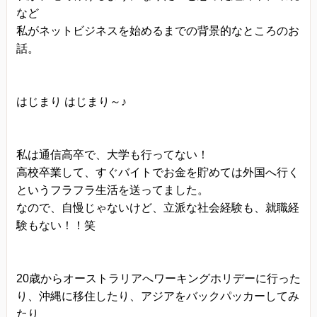
など
当方は、法令に基づく場合等正当な理由によらな
私がネットビジネスを始めるまでの背景的なところのお
い限り、
話。
事前に本人の同意を得ることなく、個人情報を第
三者に開示・提供することはありません。
個人情報の管理
はじまり はじまり～♪
当方は、個人情報の漏洩、滅失、毀損等を防止す
るために、個人情報保護管理責任者を設置し、
私は通信高卒で、大学も行ってない！
十分な安全保護に努め、 また、個人情報を正確
高校卒業して、すぐバイトでお金を貯めては外国へ行く
に、また最新なものに保つよう、 お預かりした個
というフラフラ生活を送ってました。
人情報の適切な管理を行います。
なので、自慢じゃないけど、立派な社会経験も、就職経
験もない！！笑
情報内容の照会、修正または削除
当方は、お客様が当社にご提供いただいた個人情
報の照会、修正または削除を希望される場合は、
20歳からオーストラリアへワーキングホリデーに行った
ご本人であることを確認させていただいたうえ
り、沖縄に移住したり、アジアをバックパッカーしてみ
で、合理的な範囲ですみやかに 対応させていただ
たり