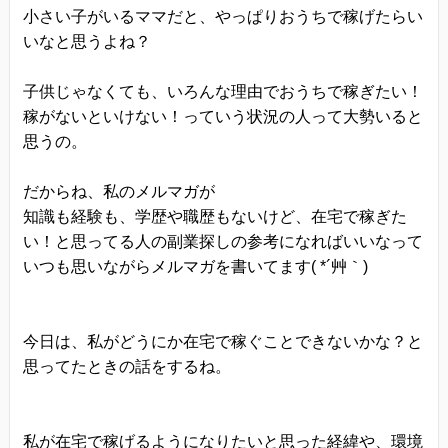
小さい子がいるママだと、やっぱりおうちで稼げたらい
当方は、以下の目的のため、その範囲内において
いなと思うよね？
のみ、個人情報を収集・利用いたします。当方に
よる個人情報の収集・利用は、お客様の自発的な
子供じゃなくても、いろんな理由でおうちで稼ぎたい！
提供によるものであり、お客様が個人情報を提供
稼がないといけない！っていう状況の人って大勢いると
された場合は、当方が本方針に則って個人情報を
思うの。
利用することをお客様が許諾したものとします。
だからね、私のメルマガが
・ご注文された当方の商品をお届けするうえで必
知識も経験も、学歴や職歴もないけど、在宅で稼ぎた
要な業務
い！と思ってる人の副業探しの参考になればいいなって
・新商品の案内などお客様に有益かつ必要と思わ
いつも思いながらメルマガを書いてます( *´艸｀)
れる情報の提供
・業務遂行上で必要となる当方からの問い合わ
今日は、私がどうにか在宅で稼ぐことできないかな？と
せ、確認、および
思ってたときの話をするね。
サービス向上のための意見収集
・各種のお問い合わせ対応
個人情報の第三者提供
私が在宅で稼げるようになりたいと思った経緯や、環境