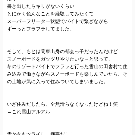
きます。
書き出したらキリがないくらい
とにかく色んなことを経験してみたくて
プライバシーに関する意見・苦情・異議申し立て
スーパーフリーター状態でバイトで繋ぎながら
について
ずーっとフラフラしてました。
お客様が、当ウェブサイトで掲示した本方針を守
っていないと思われる場合には、お問い合わせを
通じて当方にまずご連絡ください。
そして、もとは関東出身の都会っ子だったんだけど
内容確認後、折り返しメールでの連絡をした後、
スノーボードをガッツリやりたいな～と思って、
適切な処理ができるよう努めます。
冬のリゾートバイトでフラッと行った雪山の田舎村で住
み込みで働きながらスノーボードを楽しんでいたら、そ
の土地が気に入って住みついてしまいました。
いざ住みだしたら、全然滑らなくなったけどね！笑
→これ雪山アルアル
雪かきもツライし、極寒だし！