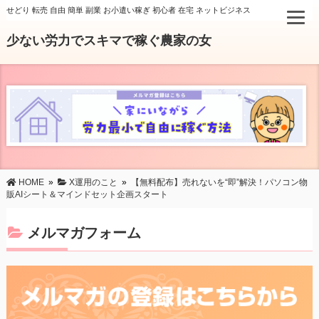
せどり 転売 自由 簡単 副業 お小遣い稼ぎ 初心者 在宅 ネットビジネス
少ない労力でスキマで稼ぐ農家の女
HOME
»
X運用のこと
»
【無料配布】売れないを“即”解決！パソコン物
販AIシート＆マインドセット企画スタート
メルマガフォーム