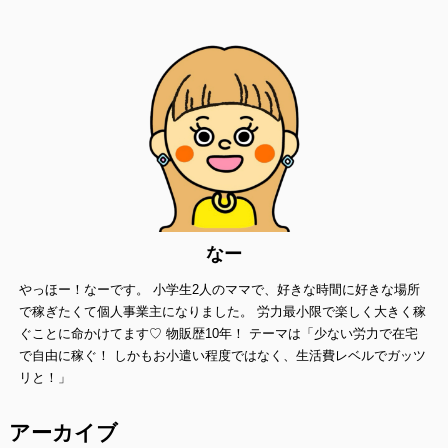
当方は、法令に基づく場合等正当な理由によらない限り、
事前に本人の同意を得ることなく、個人情報を第三者に開示・提供す
ることはありません。
個人情報の管理
当方は、個人情報の漏洩、滅失、毀損等を防止するために、個人情報
保護管理責任者を設置し、
十分な安全保護に努め、 また、個人情報を正確に、また最新なものに
保つよう、 お預かりした個人情報の適切な管理を行います。
情報内容の照会、修正または削除
当方は、お客様が当社にご提供いただいた個人情報の照会、修正また
なー
は削除を希望される場合は、
やっほー！なーです。 小学生2人のママで、好きな時間に好きな場所
ご本人であることを確認させていただいたうえで、合理的な範囲です
みやかに 対応させていただきます。
で稼ぎたくて個人事業主になりました。 労力最小限で楽しく大きく稼
ぐことに命かけてます♡ 物販歴10年！ テーマは「少ない労力で在宅
プライバシーに関する意見・苦情・異議申し立てについて
で自由に稼ぐ！ しかもお小遣い程度ではなく、生活費レベルでガッツ
お客様が、当ウェブサイトで掲示した本方針を守っていないと思われ
リと！」
る場合には、お問い合わせを通じて当方にまずご連絡ください。
内容確認後、折り返しメールでの連絡をした後、適切な処理ができる
アーカイブ
よう努めます。