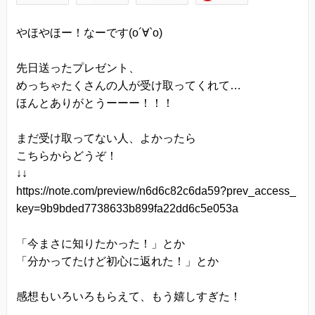
当方は、以下の目的のため、その範囲内において
やほやほー！なーです(o´∀`o)
のみ、個人情報を収集・利用いたします。当方に
よる個人情報の収集・利用は、お客様の自発的な
先日送ったプレゼント、
提供によるものであり、お客様が個人情報を提供
めっちゃたくさんの人が受け取ってくれて…
された場合は、当方が本方針に則って個人情報を
ほんとありがとうーーー！！！
利用することをお客様が許諾したものとします。
まだ受け取ってない人、よかったら
・ご注文された当方の商品をお届けするうえで必
こちらからどうぞ！
要な業務
↓↓
・新商品の案内などお客様に有益かつ必要と思わ
https://note.com/preview/n6d6c82c6da59?prev_access_
れる情報の提供
key=9b9bded7738633b899fa22dd6c5e053a
・業務遂行上で必要となる当方からの問い合わ
せ、確認、および
「今まさに知りたかった！」とか
「分かってたけど初心に返れた！」とか
サービス向上のための意見収集
・各種のお問い合わせ対応
感想もいろいろもらえて、もう嬉しすぎた！
個人情報の第三者提供