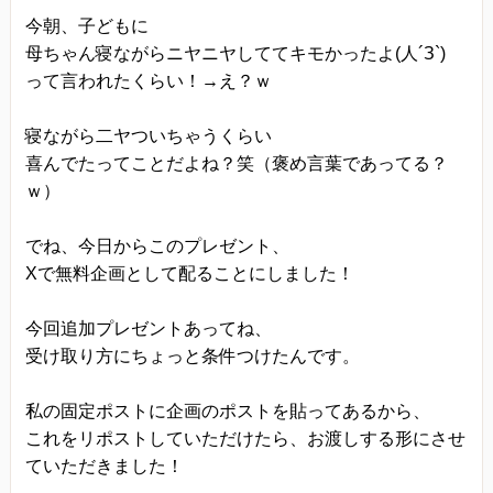
当方は、法令に基づく場合等正当な理由によらな
今朝、子どもに
い限り、
母ちゃん寝ながらニヤニヤしててキモかったよ(人´З`)
って言われたくらい！→え？ｗ
事前に本人の同意を得ることなく、個人情報を第
三者に開示・提供することはありません。
寝ながら二ヤついちゃうくらい
個人情報の管理
喜んでたってことだよね？笑（褒め言葉であってる？
当方は、個人情報の漏洩、滅失、毀損等を防止す
ｗ）
るために、個人情報保護管理責任者を設置し、
でね、今日からこのプレゼント、
十分な安全保護に努め、 また、個人情報を正確
Xで無料企画として配ることにしました！
に、また最新なものに保つよう、 お預かりした個
人情報の適切な管理を行います。
今回追加プレゼントあってね、
情報内容の照会、修正または削除
受け取り方にちょっと条件つけたんです。
当方は、お客様が当社にご提供いただいた個人情
私の固定ポストに企画のポストを貼ってあるから、
報の照会、修正または削除を希望される場合は、
これをリポストしていただけたら、お渡しする形にさせ
ご本人であることを確認させていただいたうえ
ていただきました！
で、合理的な範囲ですみやかに 対応させていただ