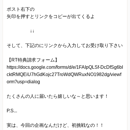
ポスト右下の
矢印を押すとリンクをコピーが出てくるよ
↓↓
そして、下記のにリンクから入力してお受け取り下さい
【RT特典請求フォーム】
https://docs.google.com/forms/d/e/1FAIpQLSf-DcDfSg6bI
cktRMQEiU7hGdKojc27TroWdQWRuxNO1982dg/viewf
orm?usp=dialog
たくさんの人に届いたら嬉しいな～と思います！
P.S...
実は、今回の企画なんだけど、初挑戦なの！！