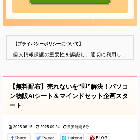
【プライバシーポリシーについて】
個人情報保護の重要性を認識し、適切に利用し、
保護することが
社会的責任であると考え、個人情報の保護に努め
ることをお約束いたします。
【無料配布】売れないを“即”解決！パソコ
個人情報の定義
ン物販AIシート＆マインドセット企画スタ
個人情報とは、個人に関する情報であり、氏名、
ート
生年月日、性別、電話番号、
電子メールアドレス、職業、勤務先等、特定の個
2025.08.15
2025.09.24
目安時間
8分
人を識別し得る情報をいいます。
個人情報の収集・利用