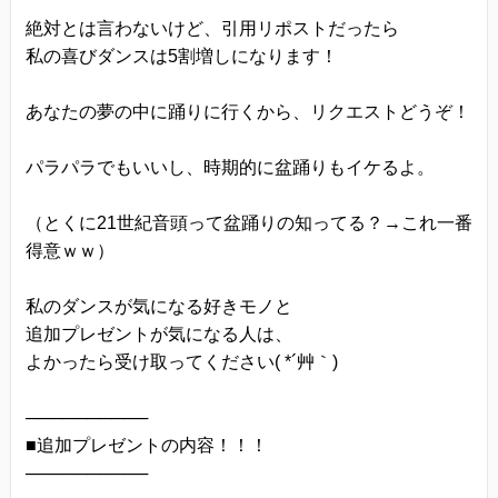
きます。
絶対とは言わないけど、引用リポストだったら
プライバシーに関する意見・苦情・異議申し立て
私の喜びダンスは5割増しになります！
について
あなたの夢の中に踊りに行くから、リクエストどうぞ！
お客様が、当ウェブサイトで掲示した本方針を守
っていないと思われる場合には、お問い合わせを
パラパラでもいいし、時期的に盆踊りもイケるよ。
通じて当方にまずご連絡ください。
内容確認後、折り返しメールでの連絡をした後、
（とくに21世紀音頭って盆踊りの知ってる？→これ一番
適切な処理ができるよう努めます。
得意ｗｗ）
私のダンスが気になる好きモノと
追加プレゼントが気になる人は、
よかったら受け取ってください( *´艸｀)
──────────
■追加プレゼントの内容！！！
──────────