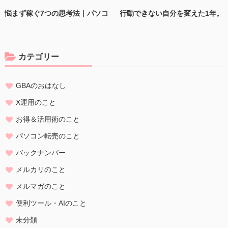
します。
悩まず稼ぐ7つの思考法｜パソコ
行動できない自分を変えた1年。
ン物販で片手間100万円を叶える
ゼロから100万円達成した主婦のX
個人情報の定義
マインドセット公開！
企画、質問回答まとめ！
個人情報とは、個人に関する情報であり、氏名、生年月日、性別、電
話番号、
カテゴリー
電子メールアドレス、職業、勤務先等、特定の個人を識別し得る情報
をいいます。
GBAのおはなし
個人情報の収集・利用
当方は、以下の目的のため、その範囲内においてのみ、個人情報を収
X運用のこと
集・利用いたします。当方による個人情報の収集・利用は、お客様の
お得＆活用術のこと
自発的な提供によるものであり、お客様が個人情報を提供された場合
は、当方が本方針に則って個人情報を 利用することをお客様が許諾し
パソコン転売のこと
たものとします。
バックナンバー
・ご注文された当方の商品をお届けするうえで必要な業務
メルカリのこと
・新商品の案内などお客様に有益かつ必要と思われる情報の提供
・業務遂行上で必要となる当方からの問い合わせ、確認、および
メルマガのこと
サービス向上のための意見収集
便利ツール・AIのこと
・各種のお問い合わせ対応
未分類
個人情報の第三者提供