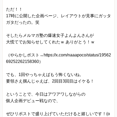
ただ！！
17時に公開した企画ページ、レイアウトが見事にガッタ
ガタだったの。笑
そしたらメルマガ塾の爆速女子よんよんさんが
大慌てでお知らせしてくれたｗ ありがとう！ｗ
（やらかしポスト→https://x.com/naaapoco/status/19562
69252262158360）
でも、1回やっちゃえばもう怖くないね。
要領さえ掴んじゃえば、2回目3回目はイケる！
ということで、今日はアワアワしながらの
個人企画デビュー戦なので、
ぜひリポストで盛り上げていただけると嬉しいです！(o