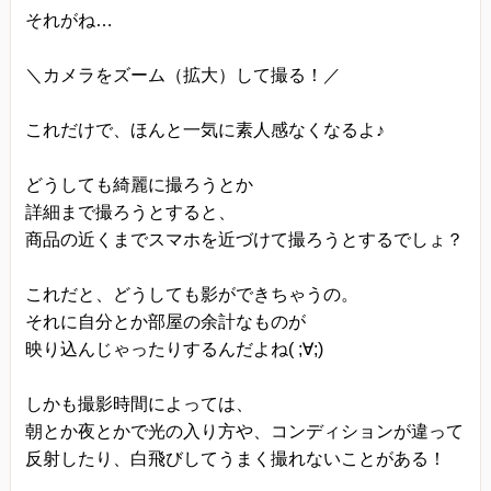
それがね…
当方は、法令に基づく場合等正当な理由によらな
い限り、
＼カメラをズーム（拡大）して撮る！／
事前に本人の同意を得ることなく、個人情報を第
三者に開示・提供することはありません。
これだけで、ほんと一気に素人感なくなるよ♪
個人情報の管理
どうしても綺麗に撮ろうとか
当方は、個人情報の漏洩、滅失、毀損等を防止す
詳細まで撮ろうとすると、
るために、個人情報保護管理責任者を設置し、
商品の近くまでスマホを近づけて撮ろうとするでしょ？
十分な安全保護に努め、 また、個人情報を正確
に、また最新なものに保つよう、 お預かりした個
これだと、どうしても影ができちゃうの。
人情報の適切な管理を行います。
それに自分とか部屋の余計なものが
映り込んじゃったりするんだよね( ;∀;)
情報内容の照会、修正または削除
当方は、お客様が当社にご提供いただいた個人情
しかも撮影時間によっては、
報の照会、修正または削除を希望される場合は、
朝とか夜とかで光の入り方や、コンディションが違って
ご本人であることを確認させていただいたうえ
反射したり、白飛びしてうまく撮れないことがある！
で、合理的な範囲ですみやかに 対応させていただ