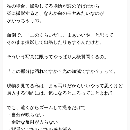
きます。
私の場合、撮影してる場所が窓のそばだから
昼に撮影すると、なんか白のモヤみたいなのが
プライバシーに関する意見・苦情・異議申し立て
かかっちゃうの。
について
お客様が、当ウェブサイトで掲示した本方針を守
面倒で、「このくらいだし、まぁいいや」と思って
っていないと思われる場合には、お問い合わせを
そのまま撮影して出品したりもするんだけど、
通じて当方にまずご連絡ください。
内容確認後、折り返しメールでの連絡をした後、
そういう写真に限ってやっぱり大概質問くるの。
適切な処理ができるよう努めます。
「この部分は汚れですか？光の加減ですか？」って。
現物を見てる私は、まぁ写りだからいいやって思うけど
購入する側的には、気になるところってことよね？
でも、遠くからズームして撮るだけで
・自分が映らない
・余計な反射が入らない
・背景のごちゃごちゃ感も減る