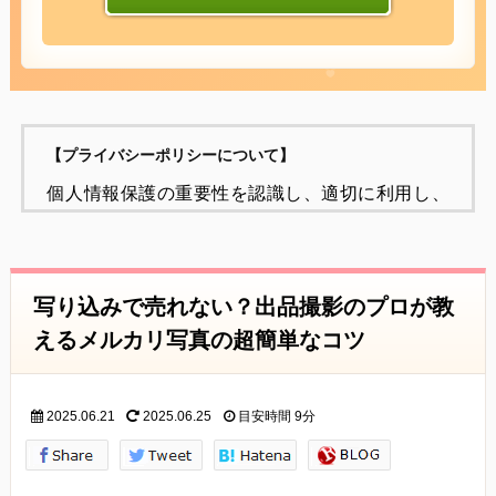
【プライバシーポリシーについて】
個人情報保護の重要性を認識し、適切に利用し、
保護することが
社会的責任であると考え、個人情報の保護に努め
ることをお約束いたします。
写り込みで売れない？出品撮影のプロが教
個人情報の定義
えるメルカリ写真の超簡単なコツ
個人情報とは、個人に関する情報であり、氏名、
生年月日、性別、電話番号、
2025.06.21
2025.06.25
目安時間
9分
電子メールアドレス、職業、勤務先等、特定の個
人を識別し得る情報をいいます。
個人情報の収集・利用