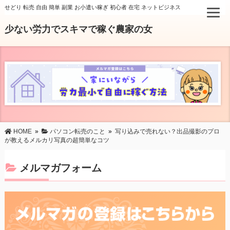
せどり 転売 自由 簡単 副業 お小遣い稼ぎ 初心者 在宅 ネットビジネス
少ない労力でスキマで稼ぐ農家の女
HOME
»
パソコン転売のこと
»
写り込みで売れない？出品撮影のプロ
が教えるメルカリ写真の超簡単なコツ
メルマガフォーム