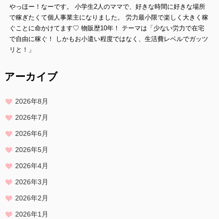
やっほー！なーです。 小学生2人のママで、好きな時間に好きな場所
ご本人であることを確認させていただいたうえで、合理的な範囲です
みやかに 対応させていただきます。
で稼ぎたくて個人事業主になりました。 労力最小限で楽しく大きく稼
ぐことに命かけてます♡ 物販歴10年！ テーマは「少ない労力で在宅
プライバシーに関する意見・苦情・異議申し立てについて
で自由に稼ぐ！ しかもお小遣い程度ではなく、生活費レベルでガッツ
お客様が、当ウェブサイトで掲示した本方針を守っていないと思われ
リと！」
る場合には、お問い合わせを通じて当方にまずご連絡ください。
内容確認後、折り返しメールでの連絡をした後、適切な処理ができる
アーカイブ
よう努めます。
2026年8月
2026年7月
2026年6月
2026年5月
2026年4月
2026年3月
2026年2月
2026年1月