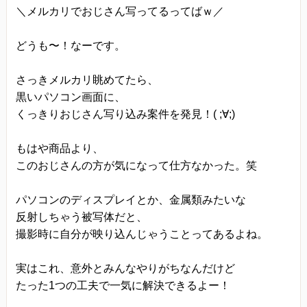
＼メルカリでおじさん写ってるってばｗ／
当方は、以下の目的のため、その範囲内において
のみ、個人情報を収集・利用いたします。当方に
どうも〜！なーです。
よる個人情報の収集・利用は、お客様の自発的な
提供によるものであり、お客様が個人情報を提供
さっきメルカリ眺めてたら、
された場合は、当方が本方針に則って個人情報を
黒いパソコン画面に、
くっきりおじさん写り込み案件を発見！( ;∀;)
利用することをお客様が許諾したものとします。
・ご注文された当方の商品をお届けするうえで必
もはや商品より、
要な業務
このおじさんの方が気になって仕方なかった。笑
・新商品の案内などお客様に有益かつ必要と思わ
れる情報の提供
パソコンのディスプレイとか、金属類みたいな
反射しちゃう被写体だと、
・業務遂行上で必要となる当方からの問い合わ
撮影時に自分が映り込んじゃうことってあるよね。
せ、確認、および
サービス向上のための意見収集
実はこれ、意外とみんなやりがちなんだけど
・各種のお問い合わせ対応
たった1つの工夫で一気に解決できるよー！
個人情報の第三者提供