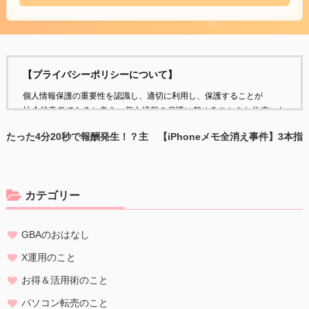
【プライバシーポリシーについて】
個人情報保護の重要性を認識し、適切に利用し、保護することが
社会的責任であると考え、個人情報の保護に努めることをお約束いた
します。
たった4分20秒で報酬発生！？主
【iPhoneメモ全消え事件】3本指
婦でもできた「信頼×メルマガ」
タップで感動の復元！ヤフオクト
個人情報の定義
の破壊力がすごかった話
ラブル体験も！
個人情報とは、個人に関する情報であり、氏名、生年月日、性別、電
話番号、
カテゴリー
電子メールアドレス、職業、勤務先等、特定の個人を識別し得る情報
をいいます。
GBAのおはなし
個人情報の収集・利用
当方は、以下の目的のため、その範囲内においてのみ、個人情報を収
X運用のこと
集・利用いたします。当方による個人情報の収集・利用は、お客様の
お得＆活用術のこと
自発的な提供によるものであり、お客様が個人情報を提供された場合
は、当方が本方針に則って個人情報を 利用することをお客様が許諾し
パソコン転売のこと