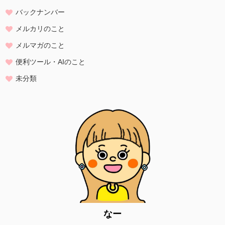
たものとします。
バックナンバー
・ご注文された当方の商品をお届けするうえで必要な業務
メルカリのこと
・新商品の案内などお客様に有益かつ必要と思われる情報の提供
・業務遂行上で必要となる当方からの問い合わせ、確認、および
メルマガのこと
サービス向上のための意見収集
便利ツール・AIのこと
・各種のお問い合わせ対応
未分類
個人情報の第三者提供
当方は、法令に基づく場合等正当な理由によらない限り、
事前に本人の同意を得ることなく、個人情報を第三者に開示・提供す
ることはありません。
個人情報の管理
当方は、個人情報の漏洩、滅失、毀損等を防止するために、個人情報
保護管理責任者を設置し、
十分な安全保護に努め、 また、個人情報を正確に、また最新なものに
保つよう、 お預かりした個人情報の適切な管理を行います。
情報内容の照会、修正または削除
当方は、お客様が当社にご提供いただいた個人情報の照会、修正また
なー
は削除を希望される場合は、