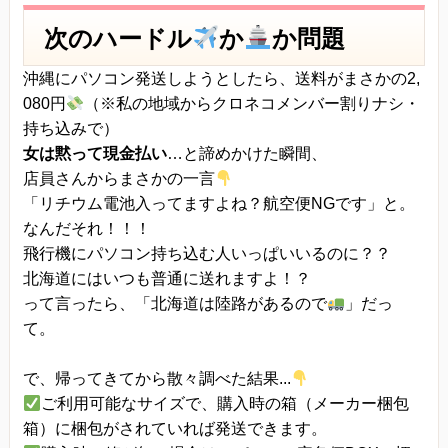
次のハードル
か
か問題
沖縄にパソコン発送しようとしたら、送料がまさかの2,
080円
（※私の地域からクロネコメンバー割りナシ・
持ち込みで）
女は黙って現金払い
…と諦めかけた瞬間、
店員さんからまさかの一言
「リチウム電池入ってますよね？航空便NGです」と。
なんだそれ！！！
飛行機にパソコン持ち込む人いっぱいいるのに？？
北海道にはいつも普通に送れますよ！？
って言ったら、「北海道は陸路があるので
」だっ
て。
で、帰ってきてから散々調べた結果...
ご利用可能なサイズで、購入時の箱（メーカー梱包
箱）に梱包がされていれば発送できます。