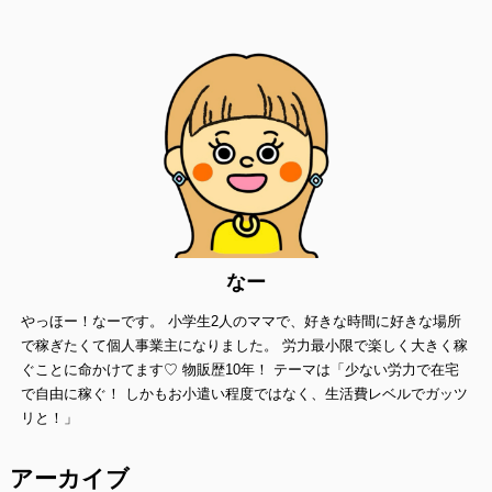
個人情報の第三者提供
当方は、法令に基づく場合等正当な理由によらない限り、
事前に本人の同意を得ることなく、個人情報を第三者に開示・提供す
ることはありません。
個人情報の管理
当方は、個人情報の漏洩、滅失、毀損等を防止するために、個人情報
保護管理責任者を設置し、
十分な安全保護に努め、 また、個人情報を正確に、また最新なものに
保つよう、 お預かりした個人情報の適切な管理を行います。
情報内容の照会、修正または削除
当方は、お客様が当社にご提供いただいた個人情報の照会、修正また
なー
は削除を希望される場合は、
やっほー！なーです。 小学生2人のママで、好きな時間に好きな場所
ご本人であることを確認させていただいたうえで、合理的な範囲です
みやかに 対応させていただきます。
で稼ぎたくて個人事業主になりました。 労力最小限で楽しく大きく稼
ぐことに命かけてます♡ 物販歴10年！ テーマは「少ない労力で在宅
プライバシーに関する意見・苦情・異議申し立てについて
で自由に稼ぐ！ しかもお小遣い程度ではなく、生活費レベルでガッツ
お客様が、当ウェブサイトで掲示した本方針を守っていないと思われ
リと！」
る場合には、お問い合わせを通じて当方にまずご連絡ください。
内容確認後、折り返しメールでの連絡をした後、適切な処理ができる
アーカイブ
よう努めます。