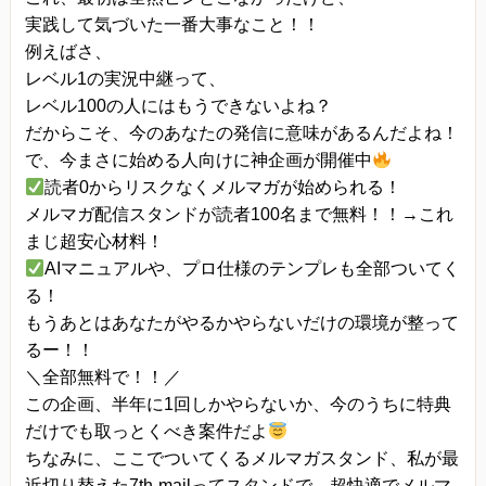
実践して気づいた一番大事なこと！！
例えばさ、
レベル1の実況中継って、
レベル100の人にはもうできないよね？
だからこそ、今のあなたの発信に意味があるんだよね！
で、今まさに始める人向けに神企画が開催中
読者0からリスクなくメルマガが始められる！
メルマガ配信スタンドが読者100名まで無料！！→これ
まじ超安心材料！
AIマニュアルや、プロ仕様のテンプレも全部ついてく
る！
もうあとはあなたがやるかやらないだけの環境が整って
るー！！
＼全部無料で！！／
この企画、半年に1回しかやらないか、今のうちに特典
だけでも取っとくべき案件だよ
ちなみに、ここでついてくるメルマガスタンド、私が最
近切り替えた7th-mailってスタンドで、超快適でメルマ