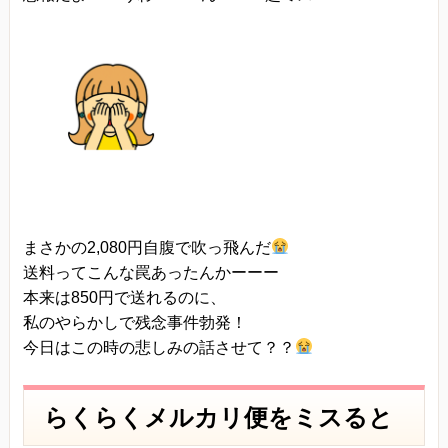
当方は、以下の目的のため、その範囲内において
のみ、個人情報を収集・利用いたします。当方に
よる個人情報の収集・利用は、お客様の自発的な
提供によるものであり、お客様が個人情報を提供
された場合は、当方が本方針に則って個人情報を
利用することをお客様が許諾したものとします。
・ご注文された当方の商品をお届けするうえで必
要な業務
・新商品の案内などお客様に有益かつ必要と思わ
まさかの2,080円自腹で吹っ飛んだ
れる情報の提供
送料ってこんな罠あったんかーーー
本来は850円で送れるのに、
・業務遂行上で必要となる当方からの問い合わ
私のやらかしで残念事件勃発！
せ、確認、および
今日はこの時の悲しみの話させて？？
サービス向上のための意見収集
・各種のお問い合わせ対応
らくらくメルカリ便をミスると
個人情報の第三者提供