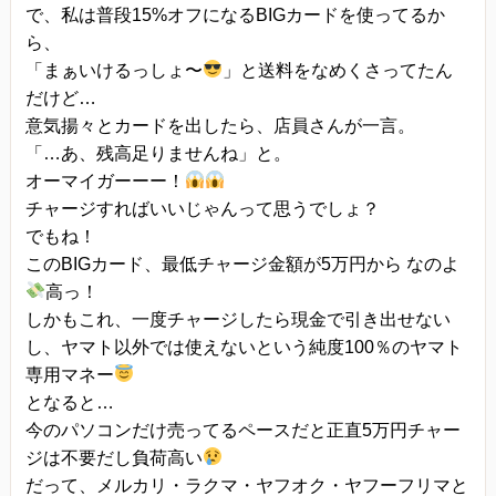
で、私は普段15%オフになるBIGカードを使ってるか
ら、
「まぁいけるっしょ〜
」と送料をなめくさってたん
だけど…
意気揚々とカードを出したら、店員さんが一言。
「…あ、残高足りませんね」と。
オーマイガーーー！
チャージすればいいじゃんって思うでしょ？
でもね！
このBIGカード、最低チャージ金額が5万円から なのよ
高っ！
しかもこれ、一度チャージしたら現金で引き出せない
し、ヤマト以外では使えないという純度100％のヤマト
専用マネー
となると…
今のパソコンだけ売ってるペースだと正直5万円チャー
ジは不要だし負荷高い
だって、メルカリ・ラクマ・ヤフオク・ヤフーフリマと