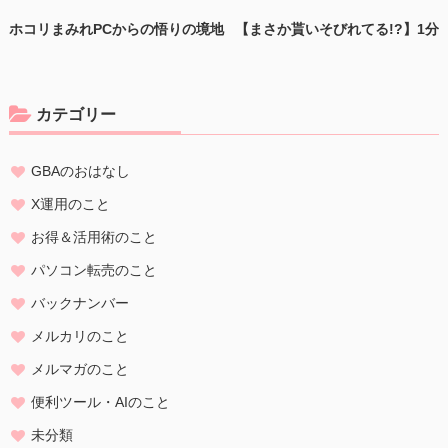
します。
ホコリまみれPCからの悟りの境地
【まさか貰いそびれてる!?】1分
半で出品完了の神ツールセット
個人情報の定義
個人情報とは、個人に関する情報であり、氏名、生年月日、性別、電
話番号、
カテゴリー
電子メールアドレス、職業、勤務先等、特定の個人を識別し得る情報
をいいます。
GBAのおはなし
個人情報の収集・利用
当方は、以下の目的のため、その範囲内においてのみ、個人情報を収
X運用のこと
集・利用いたします。当方による個人情報の収集・利用は、お客様の
お得＆活用術のこと
自発的な提供によるものであり、お客様が個人情報を提供された場合
は、当方が本方針に則って個人情報を 利用することをお客様が許諾し
パソコン転売のこと
たものとします。
バックナンバー
・ご注文された当方の商品をお届けするうえで必要な業務
メルカリのこと
・新商品の案内などお客様に有益かつ必要と思われる情報の提供
・業務遂行上で必要となる当方からの問い合わせ、確認、および
メルマガのこと
サービス向上のための意見収集
便利ツール・AIのこと
・各種のお問い合わせ対応
未分類