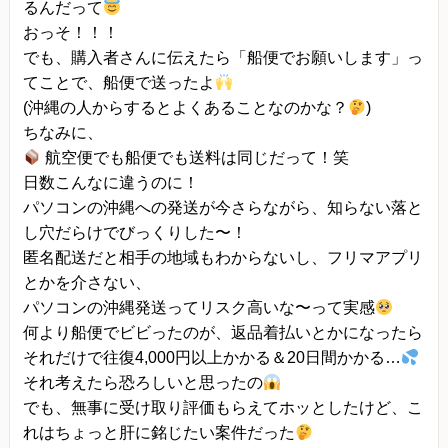
るんだって
おっそ！！！
でも、購入者さんに伝えたら「船便でお願いします」っ
てことで、船便で送ったよ
(沖縄の人からするとよくあることなのかな？
)
ちなみに、
航空便でも船便でも送料は同じだって！笑
日数こんなに違うのに！
パソコンの沖縄への発送が今さらながら、知らない落と
し穴だらけでびっくりした〜！
匿名配送だと相手の地域もわからないし、フリマアプリ
とかを介さない、
パソコンの沖縄発送ってリスク高いな〜って実感
何より船便でビビったのが、返品着払いとかになったら
それだけで往復4,000円以上かかる＆20日間かかる…
それ考えたら恐ろしいと思ったの
でも、無事に受け取り評価もらえてホッとしたけど、こ
れはちょっと肝に銘じたい案件だった