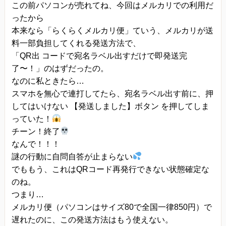
当方は、法令に基づく場合等正当な理由によらな
この前パソコンが売れてね、今回はメルカリでの利用だ
い限り、
ったから
事前に本人の同意を得ることなく、個人情報を第
本来なら「らくらくメルカリ便」ていう、メルカリが送
料一部負担してくれる発送方法で、
三者に開示・提供することはありません。
「QR出 コードで宛名ラベル出すだけで即発送完
個人情報の管理
了〜！」のはずだったの。
当方は、個人情報の漏洩、滅失、毀損等を防止す
なのに私ときたら…
るために、個人情報保護管理責任者を設置し、
スマホを無心で連打してたら、宛名ラベル出す前に、押
十分な安全保護に努め、 また、個人情報を正確
してはいけない 【発送しました】ボタン を押してしま
っていた！
に、また最新なものに保つよう、 お預かりした個
チーン！終了
人情報の適切な管理を行います。
なんで！！！
情報内容の照会、修正または削除
謎の行動に自問自答が止まらない
当方は、お客様が当社にご提供いただいた個人情
でももう、これはQRコード再発行できない状態確定な
報の照会、修正または削除を希望される場合は、
のね。
つまり…
ご本人であることを確認させていただいたうえ
メルカリ便（パソコンはサイズ80で全国一律850円）で
で、合理的な範囲ですみやかに 対応させていただ
遅れたのに、この発送方法はもう使えない。
きます。