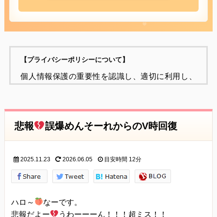
【プライバシーポリシーについて】
個人情報保護の重要性を認識し、適切に利用し、
保護することが
社会的責任であると考え、個人情報の保護に努め
ることをお約束いたします。
悲報
誤爆めんそーれからのV時回復
個人情報の定義
個人情報とは、個人に関する情報であり、氏名、
2025.11.23
2026.06.05
目安時間
12分
生年月日、性別、電話番号、
電子メールアドレス、職業、勤務先等、特定の個
人を識別し得る情報をいいます。
ハロ～
なーです。
個人情報の収集・利用
悲報だよー
うわーーーん！！！超ミス！！