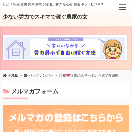
せどり 転売 自由 簡単 副業 お小遣い稼ぎ 初心者 在宅 ネットビジネス
少ない労力でスキマで稼ぐ農家の女
HOME
»
バックナンバー
»
悲報
誤爆めんそーれからのV時回復
メルマガフォーム