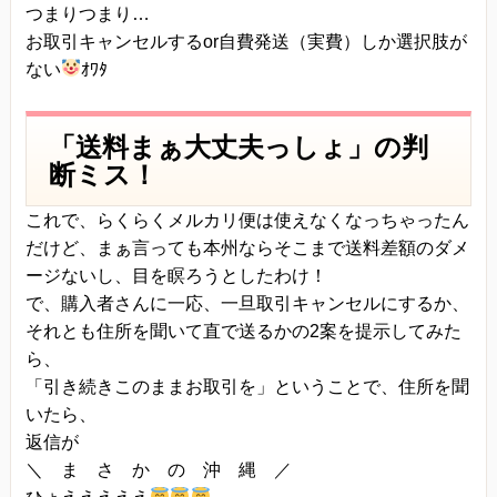
つまりつまり…
プライバシーに関する意見・苦情・異議申し立て
お取引キャンセルするor自費発送（実費）しか選択肢が
について
ない
ｵﾜﾀ
お客様が、当ウェブサイトで掲示した本方針を守
っていないと思われる場合には、お問い合わせを
「送料まぁ大丈夫っしょ」の判
通じて当方にまずご連絡ください。
断ミス！
内容確認後、折り返しメールでの連絡をした後、
これで、らくらくメルカリ便は使えなくなっちゃったん
適切な処理ができるよう努めます。
だけど、まぁ言っても本州ならそこまで送料差額のダメ
ージないし、目を瞑ろうとしたわけ！
で、購入者さんに一応、一旦取引キャンセルにするか、
それとも住所を聞いて直で送るかの2案を提示してみた
ら、
「引き続きこのままお取引を」ということで、住所を聞
いたら、
返信が
＼ ま さ か の 沖 縄 ／