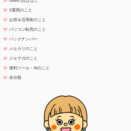
GBAのおはなし
個人情報の収集・利用
当方は、以下の目的のため、その範囲内においてのみ、個人情報を収
X運用のこと
集・利用いたします。当方による個人情報の収集・利用は、お客様の
お得＆活用術のこと
自発的な提供によるものであり、お客様が個人情報を提供された場合
は、当方が本方針に則って個人情報を 利用することをお客様が許諾し
パソコン転売のこと
たものとします。
バックナンバー
・ご注文された当方の商品をお届けするうえで必要な業務
メルカリのこと
・新商品の案内などお客様に有益かつ必要と思われる情報の提供
・業務遂行上で必要となる当方からの問い合わせ、確認、および
メルマガのこと
サービス向上のための意見収集
便利ツール・AIのこと
・各種のお問い合わせ対応
未分類
個人情報の第三者提供
当方は、法令に基づく場合等正当な理由によらない限り、
事前に本人の同意を得ることなく、個人情報を第三者に開示・提供す
ることはありません。
個人情報の管理
当方は、個人情報の漏洩、滅失、毀損等を防止するために、個人情報
保護管理責任者を設置し、
十分な安全保護に努め、 また、個人情報を正確に、また最新なものに