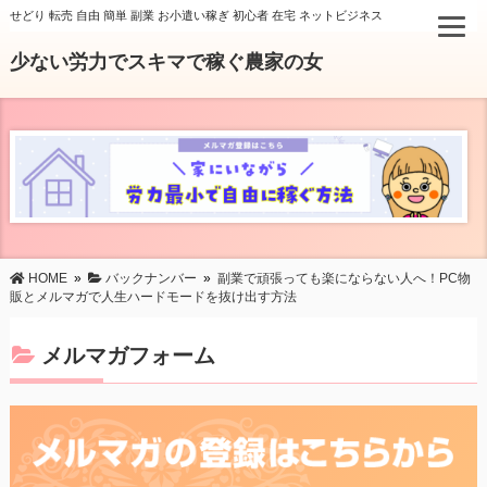
せどり 転売 自由 簡単 副業 お小遣い稼ぎ 初心者 在宅 ネットビジネス
少ない労力でスキマで稼ぐ農家の女
HOME
»
バックナンバー
»
副業で頑張っても楽にならない人へ！PC物
販とメルマガで人生ハードモードを抜け出す方法
メルマガフォーム