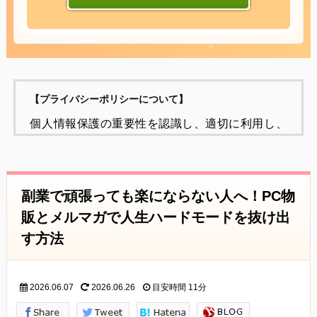
【プライバシーポリシーについて】
個人情報保護の重要性を認識し、適切に利用し、
保護することが
社会的責任であると考え、個人情報の保護に努め
ることをお約束いたします。
副業で頑張っても楽にならない人へ！PC物
個人情報の定義
販とメルマガで人生ハードモードを抜け出
個人情報とは、個人に関する情報であり、氏名、
す方法
生年月日、性別、電話番号、
電子メールアドレス、職業、勤務先等、特定の個
2026.06.07
2026.06.26
目安時間
11分
人を識別し得る情報をいいます。
個人情報の収集・利用