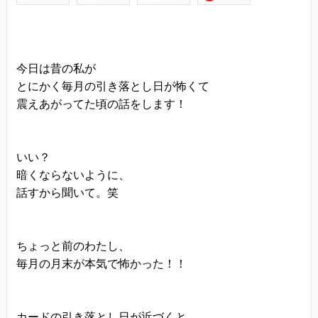
当方は、以下の目的のため、その範囲内において
のみ、個人情報を収集・利用いたします。当方に
よる個人情報の収集・利用は、お客様の自発的な
今日は昔の私が
提供によるものであり、お客様が個人情報を提供
とにかく毎月の引き落とし日が怖くて
された場合は、当方が本方針に則って個人情報を
震えあがってた頃の話をします！
利用することをお客様が許諾したものとします。
・ご注文された当方の商品をお届けするうえで必
いい？
要な業務
暗くならないように、
・新商品の案内などお客様に有益かつ必要と思わ
話すから聞いて。笑
れる情報の提供
・業務遂行上で必要となる当方からの問い合わ
せ、確認、および
ちょっと前のわたし、
毎月の月末が本気で怖かった！！
サービス向上のための意見収集
・各種のお問い合わせ対応
個人情報の第三者提供
カードの引き落とし日が近づくと、