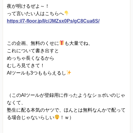
夜が明けるぜよ～！
って言いたい人はこちらへ
https://7-floor.jp/l/c/JMZsx0Ps/gC8Cua6S/
この企画、無料のくせに
も大量でね、
これについて書き出すと
めっちゃ長くなるから
むしろ見てきて！
AIツールも3つももらえるし
（このAIツールが登録用に作ったようなショボいのじゃ
なくて、
塾生に配る本気のヤツで、ほんとは無料なんかで配って
る場合じゃないらしい
！ｗ）