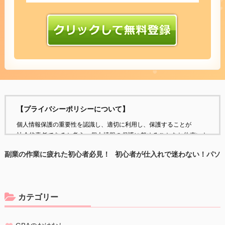
【プライバシーポリシーについて】
個人情報保護の重要性を認識し、適切に利用し、保護することが
社会的責任であると考え、個人情報の保護に努めることをお約束いた
します。
副業の作業に疲れた初心者必見！
初心者が仕入れで迷わない！パソ
怪しいと避けていたメルマガで働
コン転売で高利益を出すリサーチ
個人情報の定義
き方が180度変わった理由
のコツ
個人情報とは、個人に関する情報であり、氏名、生年月日、性別、電
話番号、
カテゴリー
電子メールアドレス、職業、勤務先等、特定の個人を識別し得る情報
をいいます。