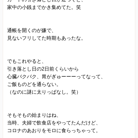
当方は、法令に基づく場合等正当な理由によらな
家中の小銭までかき集めてた。笑
い限り、
事前に本人の同意を得ることなく、個人情報を第
通帳を開くのが嫌で、
三者に開示・提供することはありません。
見ないフリしてた時期もあったな。
個人情報の管理
当方は、個人情報の漏洩、滅失、毀損等を防止す
るために、個人情報保護管理責任者を設置し、
でもこれやると、
引き落とし日の2日前くらいから
十分な安全保護に努め、 また、個人情報を正確
心臓バクバク、胃がぎゅーーーってなって、
に、また最新なものに保つよう、 お預かりした個
ご飯ものどを通らない。
人情報の適切な管理を行います。
（なのに謎に太りっぱなし。笑）
情報内容の照会、修正または削除
当方は、お客様が当社にご提供いただいた個人情
そもそもの始まりはね、
報の照会、修正または削除を希望される場合は、
当時、夫婦で飲食店をやってたんだけど、
ご本人であることを確認させていただいたうえ
コロナのあおりをモロに食らっちゃって。
で、合理的な範囲ですみやかに 対応させていただ