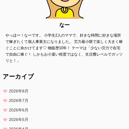
保つよう、 お預かりした個人情報の適切な管理を行います。
情報内容の照会、修正または削除
当方は、お客様が当社にご提供いただいた個人情報の照会、修正また
なー
は削除を希望される場合は、
やっほー！なーです。 小学生2人のママで、好きな時間に好きな場所
ご本人であることを確認させていただいたうえで、合理的な範囲です
みやかに 対応させていただきます。
で稼ぎたくて個人事業主になりました。 労力最小限で楽しく大きく稼
ぐことに命かけてます♡ 物販歴10年！ テーマは「少ない労力で在宅
プライバシーに関する意見・苦情・異議申し立てについて
で自由に稼ぐ！ しかもお小遣い程度ではなく、生活費レベルでガッツ
お客様が、当ウェブサイトで掲示した本方針を守っていないと思われ
リと！」
る場合には、お問い合わせを通じて当方にまずご連絡ください。
内容確認後、折り返しメールでの連絡をした後、適切な処理ができる
アーカイブ
よう努めます。
2026年8月
2026年7月
2026年6月
2026年5月