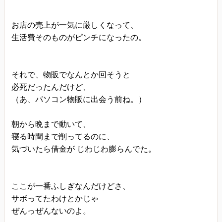
きます。
プライバシーに関する意見・苦情・異議申し立て
お店の売上が一気に厳しくなって、
生活費そのものがピンチになったの。
について
お客様が、当ウェブサイトで掲示した本方針を守
っていないと思われる場合には、お問い合わせを
それで、物販でなんとか回そうと
通じて当方にまずご連絡ください。
必死だったんだけど、
内容確認後、折り返しメールでの連絡をした後、
（あ、パソコン物販に出会う前ね。）
適切な処理ができるよう努めます。
朝から晩まで動いて、
寝る時間まで削ってるのに、
気づいたら借金が じわじわ膨らんでた。
ここが一番ふしぎなんだけどさ、
サボってたわけとかじゃ
ぜんっぜんないのよ。