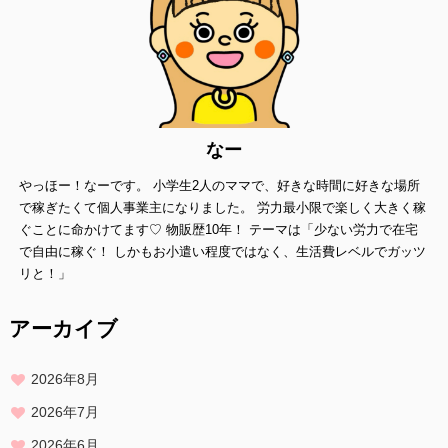
当方は、個人情報の漏洩、滅失、毀損等を防止するために、個人情報
保護管理責任者を設置し、
十分な安全保護に努め、 また、個人情報を正確に、また最新なものに
保つよう、 お預かりした個人情報の適切な管理を行います。
情報内容の照会、修正または削除
当方は、お客様が当社にご提供いただいた個人情報の照会、修正また
なー
は削除を希望される場合は、
やっほー！なーです。 小学生2人のママで、好きな時間に好きな場所
ご本人であることを確認させていただいたうえで、合理的な範囲です
みやかに 対応させていただきます。
で稼ぎたくて個人事業主になりました。 労力最小限で楽しく大きく稼
ぐことに命かけてます♡ 物販歴10年！ テーマは「少ない労力で在宅
プライバシーに関する意見・苦情・異議申し立てについて
で自由に稼ぐ！ しかもお小遣い程度ではなく、生活費レベルでガッツ
お客様が、当ウェブサイトで掲示した本方針を守っていないと思われ
リと！」
る場合には、お問い合わせを通じて当方にまずご連絡ください。
内容確認後、折り返しメールでの連絡をした後、適切な処理ができる
アーカイブ
よう努めます。
2026年8月
2026年7月
2026年6月