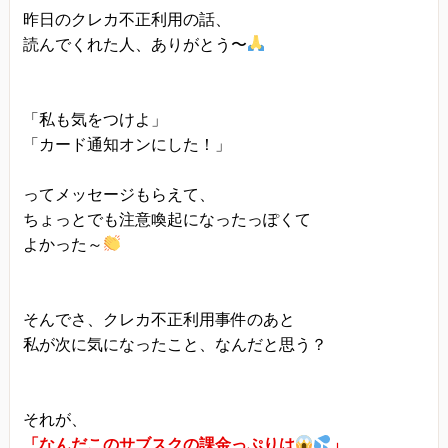
当方は、以下の目的のため、その範囲内において
昨日のクレカ不正利用の話、
のみ、個人情報を収集・利用いたします。当方に
読んでくれた人、ありがとう〜
よる個人情報の収集・利用は、お客様の自発的な
提供によるものであり、お客様が個人情報を提供
「私も気をつけよ」
された場合は、当方が本方針に則って個人情報を
「カード通知オンにした！」
利用することをお客様が許諾したものとします。
・ご注文された当方の商品をお届けするうえで必
ってメッセージもらえて、
要な業務
ちょっとでも注意喚起になったっぽくて
・新商品の案内などお客様に有益かつ必要と思わ
よかった～
れる情報の提供
・業務遂行上で必要となる当方からの問い合わ
そんでさ、クレカ不正利用事件のあと
せ、確認、および
私が次に気になったこと、なんだと思う？
サービス向上のための意見収集
・各種のお問い合わせ対応
それが、
個人情報の第三者提供
「なんだこのサブスクの課金っぷりは
」