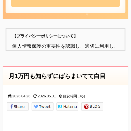
【プライバシーポリシーについて】
個人情報保護の重要性を認識し、適切に利用し、
保護することが
社会的責任であると考え、個人情報の保護に努め
ることをお約束いたします。
月1万円も知らずにばらまいてて白目
個人情報の定義
個人情報とは、個人に関する情報であり、氏名、
2026.04.26
2026.05.01
目安時間
14分
生年月日、性別、電話番号、
電子メールアドレス、職業、勤務先等、特定の個
人を識別し得る情報をいいます。
個人情報の収集・利用