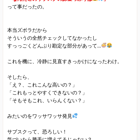
当方は、法令に基づく場合等正当な理由によらな
って事だったの。
い限り、
事前に本人の同意を得ることなく、個人情報を第
三者に開示・提供することはありません。
本当ズボラだから
そういうの全然チェックしてなかったし
個人情報の管理
すっっごくどんぶり勘定な部分があって...
当方は、個人情報の漏洩、滅失、毀損等を防止す
るために、個人情報保護管理責任者を設置し、
これを機に、冷静に見直すきっかけになったわけ。
十分な安全保護に努め、 また、個人情報を正確
に、また最新なものに保つよう、 お預かりした個
そしたら、
人情報の適切な管理を行います。
「え？、これこんな高いの？」
「これもっとやすくできないの？」
情報内容の照会、修正または削除
「そもそもこれ、いらんくない？」
当方は、お客様が当社にご提供いただいた個人情
報の照会、修正または削除を希望される場合は、
みたいのをワッサワッサ発見
ご本人であることを確認させていただいたうえ
で、合理的な範囲ですみやかに 対応させていただ
サブスクって、恐ろしい！
きます。
気づいたら勝手に増えてるじゃない？