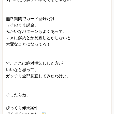
プライバシーに関する意見・苦情・異議申し立て
について
無料期間でカード登録だけ
お客様が、当ウェブサイトで掲示した本方針を守
→そのまま課金、
っていないと思われる場合には、お問い合わせを
みたいなパターンもよくあって、
通じて当方にまずご連絡ください。
マメに解約とか見直しとかしないと
内容確認後、折り返しメールでの連絡をした後、
大変なことになってる！
適切な処理ができるよう努めます。
で、これは絶対棚卸しした方が
いいなと思って、
ガッチリ全部見直してみたわけよ。
そしたらね、
びっくり仰天案件