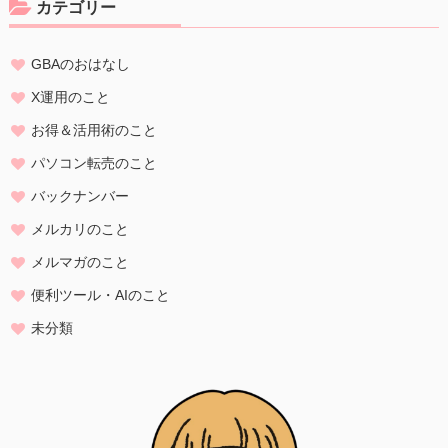
カテゴリー
電子メールアドレス、職業、勤務先等、特定の個人を識別し得る情報
をいいます。
GBAのおはなし
個人情報の収集・利用
当方は、以下の目的のため、その範囲内においてのみ、個人情報を収
X運用のこと
集・利用いたします。当方による個人情報の収集・利用は、お客様の
お得＆活用術のこと
自発的な提供によるものであり、お客様が個人情報を提供された場合
は、当方が本方針に則って個人情報を 利用することをお客様が許諾し
パソコン転売のこと
たものとします。
バックナンバー
・ご注文された当方の商品をお届けするうえで必要な業務
メルカリのこと
・新商品の案内などお客様に有益かつ必要と思われる情報の提供
・業務遂行上で必要となる当方からの問い合わせ、確認、および
メルマガのこと
サービス向上のための意見収集
便利ツール・AIのこと
・各種のお問い合わせ対応
未分類
個人情報の第三者提供
当方は、法令に基づく場合等正当な理由によらない限り、
事前に本人の同意を得ることなく、個人情報を第三者に開示・提供す
ることはありません。
個人情報の管理