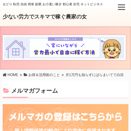
せどり 転売 自由 簡単 副業 お小遣い稼ぎ 初心者 在宅 ネットビジネス
少ない労力でスキマで稼ぐ農家の女
HOME
»
お得＆活用術のこと
»
月1万円も知らずにばらまいてて白目
メルマガフォーム