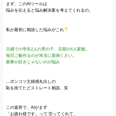
きます。
まず、このAIツールは
悩みを伝えると悩み解決案を考えてくれるの。
プライバシーに関する意見・苦情・異議申し立て
について
お客様が、当ウェブサイトで掲示した本方針を守
私が最初に相談した悩みがこれ
っていないと思われる場合には、お問い合わせを
通じて当方にまずご連絡ください。
内容確認後、折り返しメールでの連絡をした後、
主婦で小学生2人の男の子、旦那の4人家族。
毎日ご飯作るのが本当に面倒くさい。
適切な処理ができるよう努めます。
家事が好きじゃないのが悩み
…ポンコツ主婦感丸出しの
恥を捨てたどストレート相談。笑
この返答で、AIがまず
「お疲れ様です」って 労ってくれて、