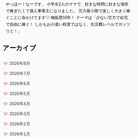
やっほー！なーです。 小学生2人のママで、好きな時間に好きな場所
ご本人であることを確認させていただいたうえで、合理的な範囲です
みやかに 対応させていただきます。
で稼ぎたくて個人事業主になりました。 労力最小限で楽しく大きく稼
ぐことに命かけてます♡ 物販歴10年！ テーマは「少ない労力で在宅
プライバシーに関する意見・苦情・異議申し立てについて
で自由に稼ぐ！ しかもお小遣い程度ではなく、生活費レベルでガッツ
お客様が、当ウェブサイトで掲示した本方針を守っていないと思われ
リと！」
る場合には、お問い合わせを通じて当方にまずご連絡ください。
内容確認後、折り返しメールでの連絡をした後、適切な処理ができる
アーカイブ
よう努めます。
2026年8月
2026年7月
2026年6月
2026年5月
2026年4月
2026年3月
2026年2月
2026年1月