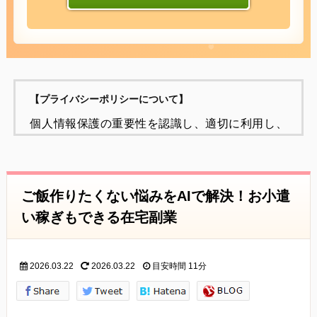
【プライバシーポリシーについて】
個人情報保護の重要性を認識し、適切に利用し、
保護することが
社会的責任であると考え、個人情報の保護に努め
ることをお約束いたします。
ご飯作りたくない悩みをAIで解決！お小遣
個人情報の定義
い稼ぎもできる在宅副業
個人情報とは、個人に関する情報であり、氏名、
生年月日、性別、電話番号、
2026.03.22
2026.03.22
目安時間
11分
電子メールアドレス、職業、勤務先等、特定の個
人を識別し得る情報をいいます。
個人情報の収集・利用