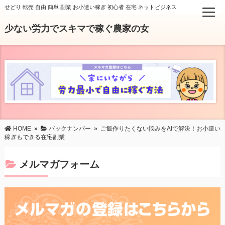
せどり 転売 自由 簡単 副業 お小遣い稼ぎ 初心者 在宅 ネットビジネス
少ない労力でスキマで稼ぐ農家の女
HOME
»
バックナンバー
»
ご飯作りたくない悩みをAIで解決！お小遣い
稼ぎもできる在宅副業
メルマガフォーム