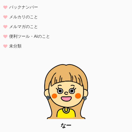
たものとします。
バックナンバー
・ご注文された当方の商品をお届けするうえで必要な業務
メルカリのこと
・新商品の案内などお客様に有益かつ必要と思われる情報の提供
・業務遂行上で必要となる当方からの問い合わせ、確認、および
メルマガのこと
サービス向上のための意見収集
便利ツール・AIのこと
・各種のお問い合わせ対応
未分類
個人情報の第三者提供
当方は、法令に基づく場合等正当な理由によらない限り、
事前に本人の同意を得ることなく、個人情報を第三者に開示・提供す
ることはありません。
個人情報の管理
当方は、個人情報の漏洩、滅失、毀損等を防止するために、個人情報
保護管理責任者を設置し、
十分な安全保護に努め、 また、個人情報を正確に、また最新なものに
保つよう、 お預かりした個人情報の適切な管理を行います。
情報内容の照会、修正または削除
当方は、お客様が当社にご提供いただいた個人情報の照会、修正また
なー
は削除を希望される場合は、