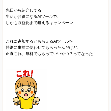
当方は、以下の目的のため、その範囲内において
先日から紹介してる
のみ、個人情報を収集・利用いたします。当方に
生活がお得になるAIツールで、
よる個人情報の収集・利用は、お客様の自発的な
しかも収益化まで狙えるキャンペーン
提供によるものであり、お客様が個人情報を提供
された場合は、当方が本方針に則って個人情報を
これに参加するともらえるAIツールを
利用することをお客様が許諾したものとします。
特別に事前に使わせてもらったんだけど、
・ご注文された当方の商品をお届けするうえで必
正直これ、無料でもらっていいやつ？ってなった！
要な業務
・新商品の案内などお客様に有益かつ必要と思わ
れる情報の提供
・業務遂行上で必要となる当方からの問い合わ
せ、確認、および
サービス向上のための意見収集
・各種のお問い合わせ対応
個人情報の第三者提供