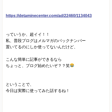
当方は、法令に基づく場合等正当な理由によらな
い限り、
https://detaminecenter.com/ad/22460/1134043
事前に本人の同意を得ることなく、個人情報を第
三者に開示・提供することはありません。
っていうか、超イイ！！
個人情報の管理
私、普段ブログはメルマガのバックナンバー
当方は、個人情報の漏洩、滅失、毀損等を防止す
置いてるのにしか使ってないんだけど、
るために、個人情報保護管理責任者を設置し、
十分な安全保護に努め、 また、個人情報を正確
こんな簡単に記事ができるなら
に、また最新なものに保つよう、 お預かりした個
ちょっと、ブログ始めたいぞ？？笑
人情報の適切な管理を行います。
情報内容の照会、修正または削除
ということで、
当方は、お客様が当社にご提供いただいた個人情
今日は実際に使ってみた話するね！
報の照会、修正または削除を希望される場合は、
ご本人であることを確認させていただいたうえ
で、合理的な範囲ですみやかに 対応させていただ