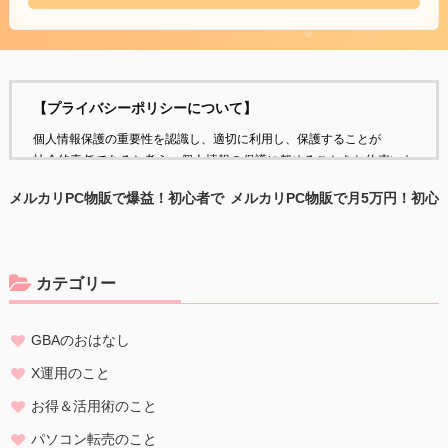
【プライバシーポリシーについて】
個人情報保護の重要性を認識し、適切に利用し、保護することが
社会的責任であると考え、個人情報の保護に努めることをお約束いた
します。
メルカリPC物販で爆益！初心者で
メルカリPC物販で月5万円！初心
もできるパソコン転売でお小遣い
者でもできる在宅副業で収入アッ
個人情報の定義
稼ぎ
プ
個人情報とは、個人に関する情報であり、氏名、生年月日、性別、電
話番号、
カテゴリー
電子メールアドレス、職業、勤務先等、特定の個人を識別し得る情報
をいいます。
GBAのおはなし
個人情報の収集・利用
当方は、以下の目的のため、その範囲内においてのみ、個人情報を収
X運用のこと
集・利用いたします。当方による個人情報の収集・利用は、お客様の
お得＆活用術のこと
自発的な提供によるものであり、お客様が個人情報を提供された場合
は、当方が本方針に則って個人情報を 利用することをお客様が許諾し
パソコン転売のこと