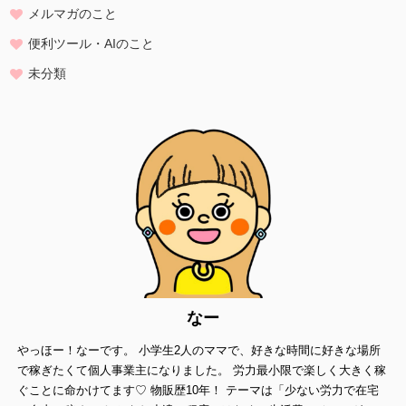
・業務遂行上で必要となる当方からの問い合わせ、確認、および
メルマガのこと
サービス向上のための意見収集
便利ツール・AIのこと
・各種のお問い合わせ対応
未分類
個人情報の第三者提供
当方は、法令に基づく場合等正当な理由によらない限り、
事前に本人の同意を得ることなく、個人情報を第三者に開示・提供す
ることはありません。
個人情報の管理
当方は、個人情報の漏洩、滅失、毀損等を防止するために、個人情報
保護管理責任者を設置し、
十分な安全保護に努め、 また、個人情報を正確に、また最新なものに
保つよう、 お預かりした個人情報の適切な管理を行います。
情報内容の照会、修正または削除
当方は、お客様が当社にご提供いただいた個人情報の照会、修正また
なー
は削除を希望される場合は、
やっほー！なーです。 小学生2人のママで、好きな時間に好きな場所
ご本人であることを確認させていただいたうえで、合理的な範囲です
みやかに 対応させていただきます。
で稼ぎたくて個人事業主になりました。 労力最小限で楽しく大きく稼
ぐことに命かけてます♡ 物販歴10年！ テーマは「少ない労力で在宅