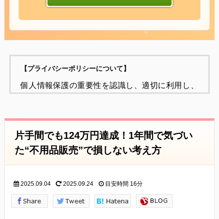
【プライバシーポリシーについて】
個人情報保護の重要性を認識し、適切に利用し、
保護することが
社会的責任であると考え、個人情報の保護に努め
ることをお約束いたします。
片手間でも124万円達成！1年間で気づい
個人情報の定義
た“不用品販売”で損しない考え方
個人情報とは、個人に関する情報であり、氏名、
生年月日、性別、電話番号、
2025.09.04
2025.09.24
目安時間
16分
電子メールアドレス、職業、勤務先等、特定の個
人を識別し得る情報をいいます。
個人情報の収集・利用