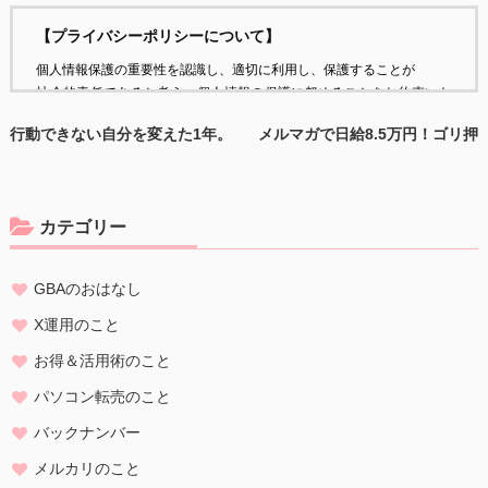
【プライバシーポリシーについて】
個人情報保護の重要性を認識し、適切に利用し、保護することが
社会的責任であると考え、個人情報の保護に努めることをお約束いた
します。
行動できない自分を変えた1年。
メルマガで日給8.5万円！ゴリ押
ゼロから100万円達成した主婦のX
しなしでも売れる自分らしい発信
個人情報の定義
企画、質問回答まとめ！
の極意
個人情報とは、個人に関する情報であり、氏名、生年月日、性別、電
話番号、
カテゴリー
電子メールアドレス、職業、勤務先等、特定の個人を識別し得る情報
をいいます。
GBAのおはなし
個人情報の収集・利用
当方は、以下の目的のため、その範囲内においてのみ、個人情報を収
X運用のこと
集・利用いたします。当方による個人情報の収集・利用は、お客様の
お得＆活用術のこと
自発的な提供によるものであり、お客様が個人情報を提供された場合
は、当方が本方針に則って個人情報を 利用することをお客様が許諾し
パソコン転売のこと
たものとします。
バックナンバー
・ご注文された当方の商品をお届けするうえで必要な業務
メルカリのこと
・新商品の案内などお客様に有益かつ必要と思われる情報の提供