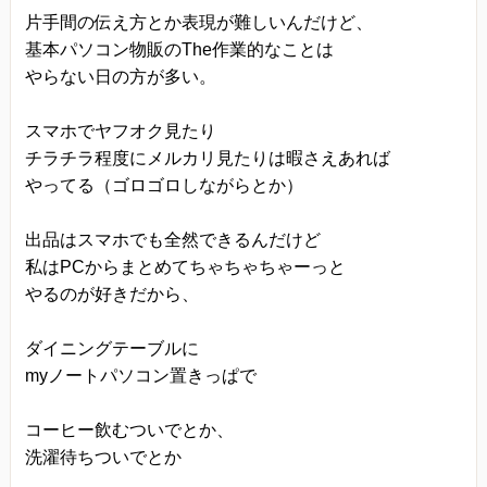
きます。
片手間の伝え方とか表現が難しいんだけど、
基本パソコン物販のThe作業的なことは
プライバシーに関する意見・苦情・異議申し立て
やらない日の方が多い。
について
お客様が、当ウェブサイトで掲示した本方針を守
スマホでヤフオク見たり
っていないと思われる場合には、お問い合わせを
チラチラ程度にメルカリ見たりは暇さえあれば
通じて当方にまずご連絡ください。
やってる（ゴロゴロしながらとか）
内容確認後、折り返しメールでの連絡をした後、
適切な処理ができるよう努めます。
出品はスマホでも全然できるんだけど
私はPCからまとめてちゃちゃちゃーっと
やるのが好きだから、
ダイニングテーブルに
myノートパソコン置きっぱで
コーヒー飲むついでとか、
洗濯待ちついでとか