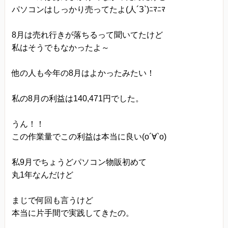
パソコンはしっかり売ってたよ(人´З`)ﾆﾏﾆﾏ
当方は、法令に基づく場合等正当な理由によらな
い限り、
8月は売れ行きが落ちるって聞いてたけど
事前に本人の同意を得ることなく、個人情報を第
私はそうでもなかったよ～
三者に開示・提供することはありません。
個人情報の管理
他の人も今年の8月はよかったみたい！
当方は、個人情報の漏洩、滅失、毀損等を防止す
私の8月の利益は140,471円でした。
るために、個人情報保護管理責任者を設置し、
十分な安全保護に努め、 また、個人情報を正確
うん！！
に、また最新なものに保つよう、 お預かりした個
この作業量でこの利益は本当に良い(o´∀`o)
人情報の適切な管理を行います。
私9月でちょうどパソコン物販初めて
情報内容の照会、修正または削除
丸1年なんだけど
当方は、お客様が当社にご提供いただいた個人情
報の照会、修正または削除を希望される場合は、
まじで何回も言うけど
ご本人であることを確認させていただいたうえ
本当に片手間で実践してきたの。
で、合理的な範囲ですみやかに 対応させていただ