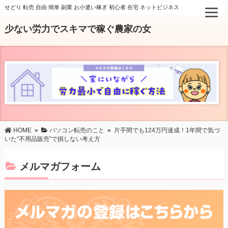
せどり 転売 自由 簡単 副業 お小遣い稼ぎ 初心者 在宅 ネットビジネス
少ない労力でスキマで稼ぐ農家の女
HOME
»
パソコン転売のこと
»
片手間でも124万円達成！1年間で気づ
いた“不用品販売”で損しない考え方
メルマガフォーム