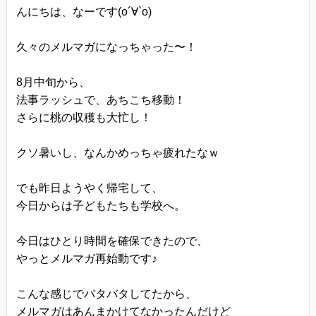
んにちは、なーです(o´∀`o)
当方は、以下の目的のため、その範囲内において
のみ、個人情報を収集・利用いたします。当方に
久々のメルマガになっちゃった〜！
よる個人情報の収集・利用は、お客様の自発的な
提供によるものであり、お客様が個人情報を提供
8月中旬から、
された場合は、当方が本方針に則って個人情報を
法事ラッシュで、あちこち移動！
さらに桃の収穫も大忙し！
利用することをお客様が許諾したものとします。
・ご注文された当方の商品をお届けするうえで必
クソ暑いし、なんかめっちゃ疲れたなｗ
要な業務
・新商品の案内などお客様に有益かつ必要と思わ
でも昨日ようやく帰宅して、
れる情報の提供
今日からは子どもたちも学校へ。
・業務遂行上で必要となる当方からの問い合わ
今日はひとり時間を確保できたので、
せ、確認、および
やっとメルマガ再始動です♪
サービス向上のための意見収集
・各種のお問い合わせ対応
こんな感じでバタバタしてたから、
個人情報の第三者提供
メルマガはあんまかけてなかったんだけど